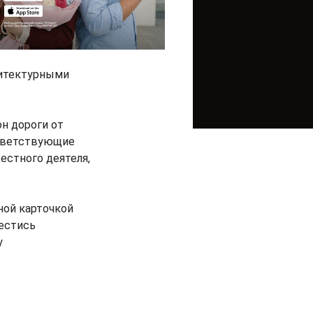
хитектурными
он дороги от
ответствующие
естного деятеля,
ной карточкой
вестись
у