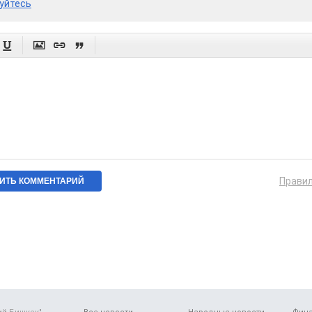
уйтесь




Прави