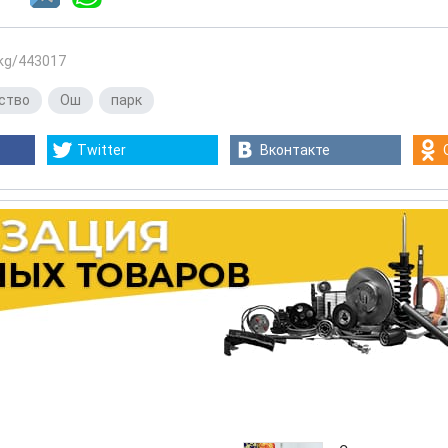
.kg/443017
ство
,
Ош
,
парк
Twitter
Вконтакте