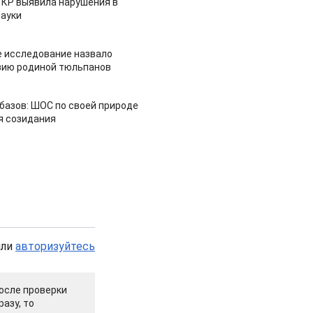
 КР выявила нарушения в
ауки
 исследование назвало
зию родиной тюльпанов
азов: ШОС по своей природе
я созидания
или
авторизуйтесь
осле проверки
азу, то