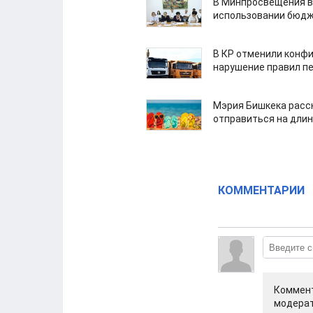
В Минпросвещения в
использовании бюдж
В КР отменили конфи
нарушение правил п
Мэрия Бишкека расс
отправиться на дли
КОММЕНТАРИИ
Коммент
модерат