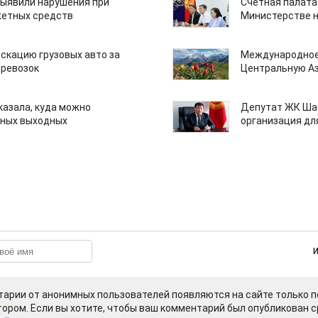
ыявили нарушения при
Счетная палата
етных средств
Министерстве н
скацию грузовых авто за
Международное
еревозок
Центральную А
казала, куда можно
Депутат ЖК Шаб
нных выходных
организация дл
арии от анонимных пользователей появляются на сайте только п
ором. Если вы хотите, чтобы ваш комментарий был опубликован ср