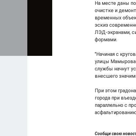
На месте даны по
очистке и демонт
временных объек
эскиз современно
ЛЭД-экранами, с
формами.
"Начиная с круго
улицы Мамырова 
службы начнут ус
внесшего значимы
При этом градона
города при въезд
параллельно с п
асфальтированию
Сообщи свою ново