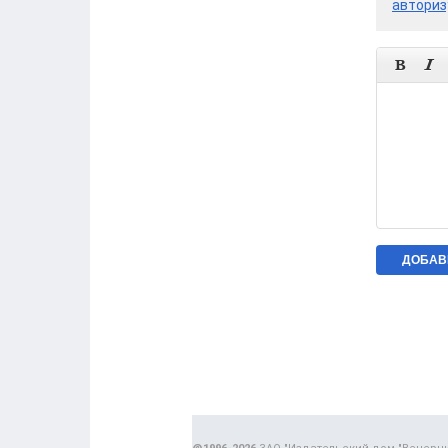
авториз

