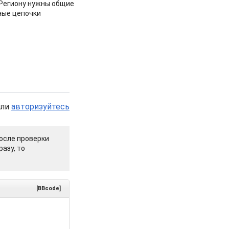
 Региону нужны общие
ные цепочки
или
авторизуйтесь
осле проверки
азу, то
[BBcode]