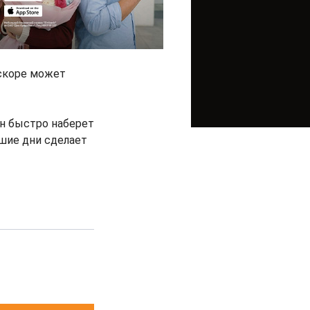
вскоре может
он быстро наберет
шие дни сделает