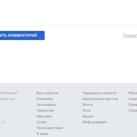
Прави
ий Бишкек"
Все новости
Народные новости
Фин
ресурсах
Политика
Кыргызская пресса
грам
Экономика
Блоги
Прав
Общество
Фото
Спра
Культура
Видео
 2.
Спорт
Инфографика
Происшествия
В мире