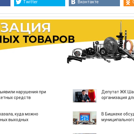
Twitter
Вконтакте
ыявили нарушения при
Депутат ЖК Шаб
етных средств
организация дл
казала, куда можно
В Бишкеке обсу
нных выходных
муниципального