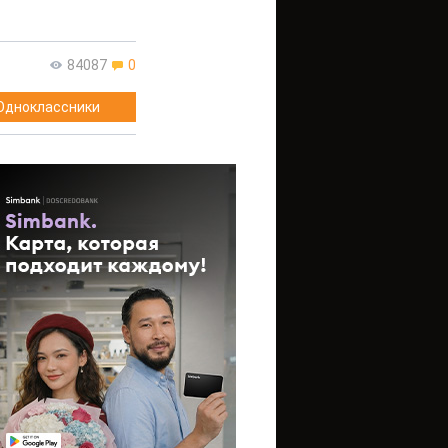
84087
0
Одноклассники