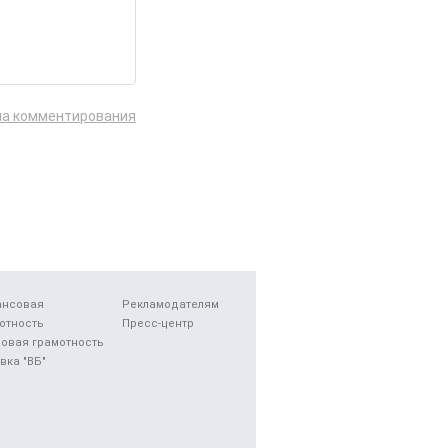
ла комментирования
ансовая
Рекламодателям
отность
Пресс-центр
овая грамотность
вка "ВБ"