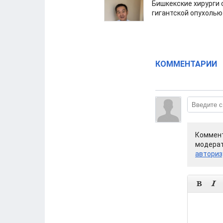
Бишкекские хирурги 
гигантской опухолью
КОММЕНТАРИИ
Коммент
модерат
авториз

