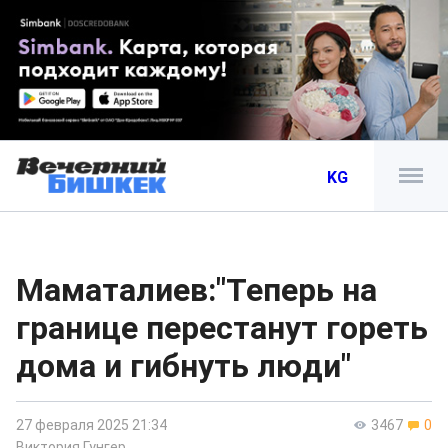
KG
Маматалиев:"Теперь на
границе перестанут гореть
дома и гибнуть люди"
27 февраля 2025 21:34
3467
0
Виктория Гунгер