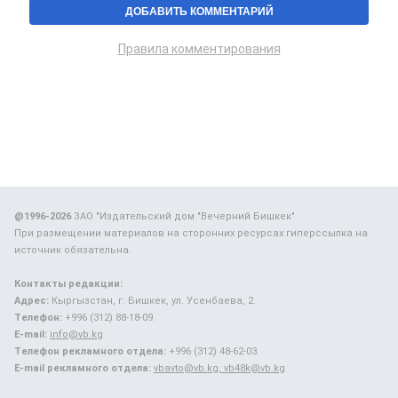
Правила комментирования
@1996-2026
ЗАО "Издательский дом "Вечерний Бишкек"
При размещении материалов на сторонних ресурсах гиперссылка на
источник обязательна.
Контакты редакции:
Адрес:
Кыргызстан, г. Бишкек, ул. Усенбаева, 2.
Телефон:
+996 (312) 88-18-09.
E-mail:
info@vb.kg
Телефон рекламного отдела:
+996 (312) 48-62-03.
E-mail рекламного отдела:
vbavto@vb.kg, vb48k@vb.kg