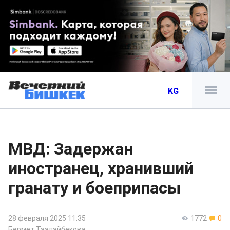
KG
МВД: Задержан
иностранец, хранивший
гранату и боеприпасы
28 февраля 2025 11:35
1772
0
Бермет Таалайбекова