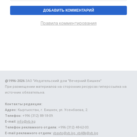
Правила комментирования
@1996-2026
ЗАО "Издательский дом "Вечерний Бишкек"
При размещении материалов на сторонних ресурсах гиперссылка на
источник обязательна.
Контакты редакции:
Адрес:
Кыргызстан, г. Бишкек, ул. Усенбаева, 2.
Телефон:
+996 (312) 88-18-09.
E-mail:
info@vb.kg
Телефон рекламного отдела:
+996 (312) 48-62-03.
E-mail рекламного отдела:
vbavto@vb.kg, vb48k@vb.kg