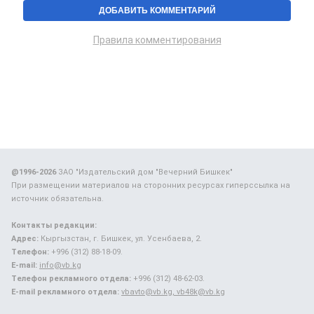
Правила комментирования
@1996-2026
ЗАО "Издательский дом "Вечерний Бишкек"
При размещении материалов на сторонних ресурсах гиперссылка на
источник обязательна.
Контакты редакции:
Адрес:
Кыргызстан, г. Бишкек, ул. Усенбаева, 2.
Телефон:
+996 (312) 88-18-09.
E-mail:
info@vb.kg
Телефон рекламного отдела:
+996 (312) 48-62-03.
E-mail рекламного отдела:
vbavto@vb.kg, vb48k@vb.kg