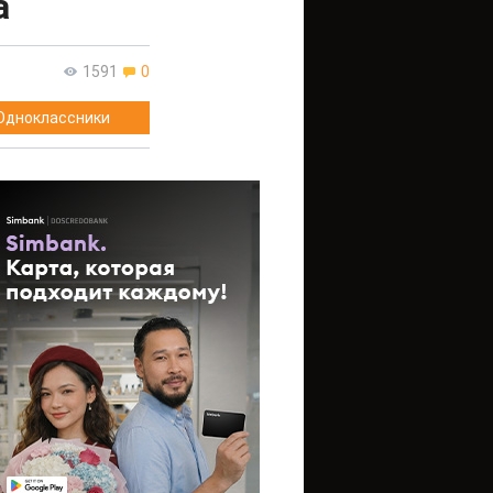
а
1591
0
Одноклассники