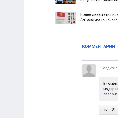
нарушение правил п
Более двадцати пис
Антологию тюркских
КОММЕНТАРИИ
Коммент
модерат
авториз

