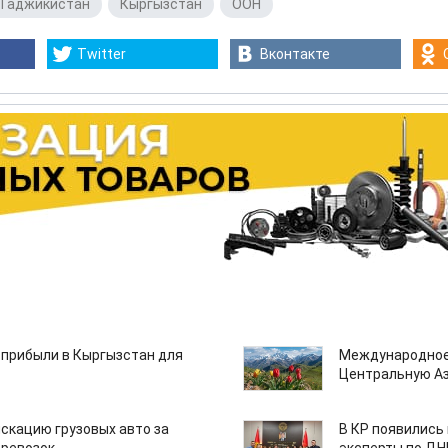
Таджикистан
,
Кыргызстан
,
ООН
Twitter
Вконтакте
 прибыли в Кыргызстан для
Международное
Центральную А
скацию грузовых авто за
В КР появились