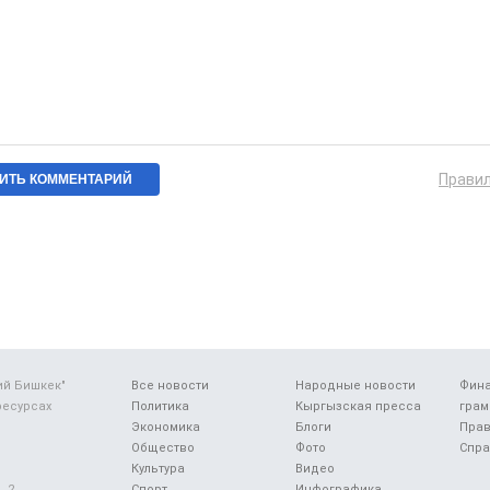
Прави
ий Бишкек"
Все новости
Народные новости
Фин
ресурсах
Политика
Кыргызская пресса
грам
Экономика
Блоги
Прав
Общество
Фото
Спра
Культура
Видео
 2.
Спорт
Инфографика