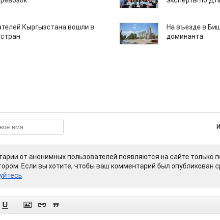
еревозок
эксперты по Д
ателей Кыргызстана вошли в
На въезде в Би
 стран
доминанта
арии от анонимных пользователей появляются на сайте только п
ором. Если вы хотите, чтобы ваш комментарий был опубликован ср
уйтесь



