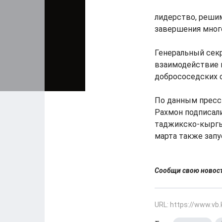
лидерство, реши
завершения мног
Генеральный секр
взаимодействие 
добрососедских о
По данным пресс
Рахмон подписали
таджикско-кыргыз
марта также зап
Сообщи свою ново
URL: https://www.vb