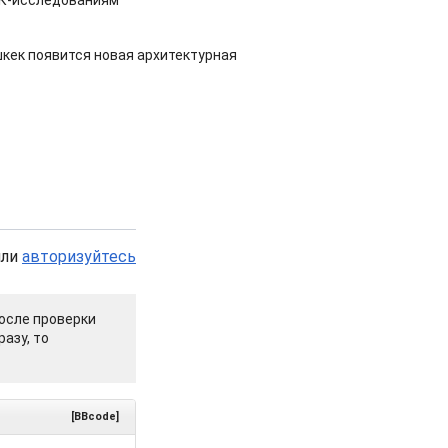
НК-исследованиям
шкек появится новая архитектурная
или
авторизуйтесь
осле проверки
азу, то
[BBcode]