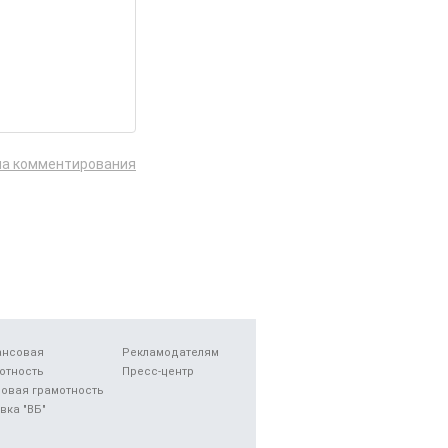
ла комментирования
ансовая
Рекламодателям
отность
Пресс-центр
овая грамотность
вка "ВБ"