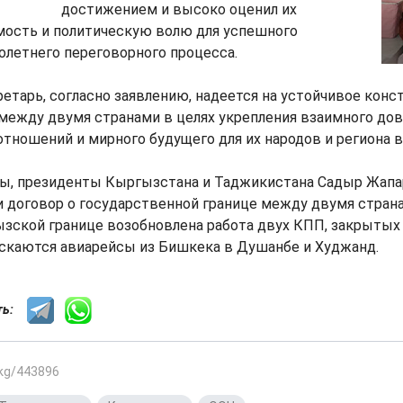
достижением и высоко оценил их
мость и политическую волю для успешного
олетнего переговорного процесса.
етарь, согласно заявлению, надеется на устойчивое конс
между двумя странами в целях укрепления взаимного дов
тношений и мирного будущего для их народов и региона в
ы, президенты Кыргызстана и Таджикистана Садыр Жапа
 договор о государственной границе между двумя страна
ской границе возобновлена работа двух КПП, закрытых с
ускаются авиарейсы из Бишкека в Душанбе и Худжанд.
сть:
.kg/443896