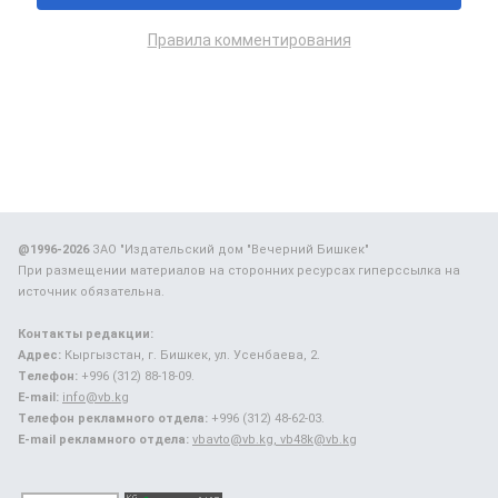
Правила комментирования
@1996-2026
ЗАО "Издательский дом "Вечерний Бишкек"
При размещении материалов на сторонних ресурсах гиперссылка на
источник обязательна.
Контакты редакции:
Адрес:
Кыргызстан, г. Бишкек, ул. Усенбаева, 2.
Телефон:
+996 (312) 88-18-09.
E-mail:
info@vb.kg
Телефон рекламного отдела:
+996 (312) 48-62-03.
E-mail рекламного отдела:
vbavto@vb.kg, vb48k@vb.kg