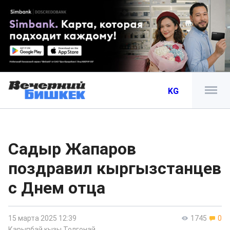
KG
Садыр Жапаров
поздравил кыргызстанцев
с Днем отца
15 марта 2025 12:39
1745
0
Карыпбай кызы Толгонай