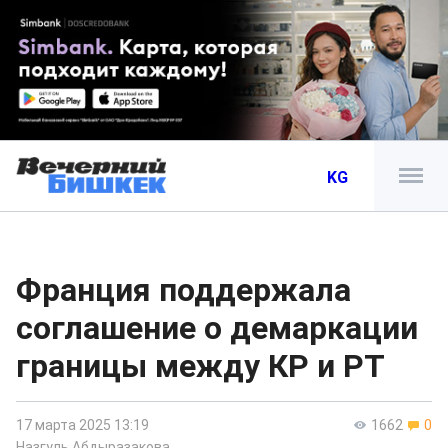
KG
Франция поддержала
соглашение о демаркации
границы между КР и РТ
17 марта 2025 13:19
1662
0
Назгуль Абдыразакова