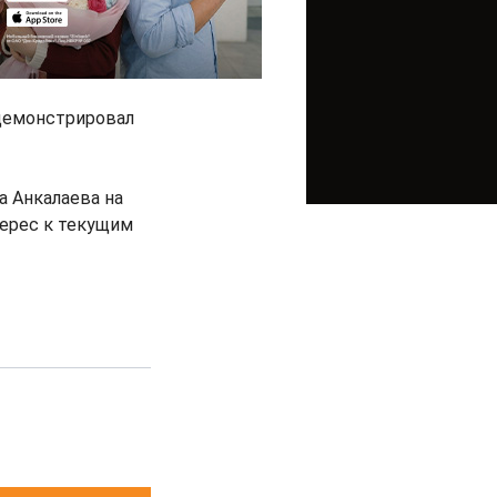
одемонстрировал
а Анкалаева на
терес к текущим