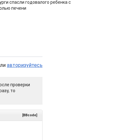
урги спасли годовалого ребенка с
холью печени
или
авторизуйтесь
осле проверки
азу, то
[BBcode]