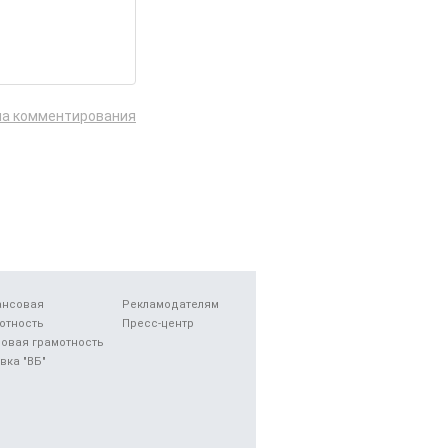
ла комментирования
ансовая
Рекламодателям
отность
Пресс-центр
овая грамотность
вка "ВБ"