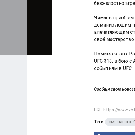
безжалостно агре
Чимаев приобрёл
доминирующим по
впечатляющим ста
своё мастерство 
Помимо этого, Ро
UFC 313, в бою с
событиям в UFC.
Сообщи свою ново
URL: https://www.vb
Теги:
смешанные 