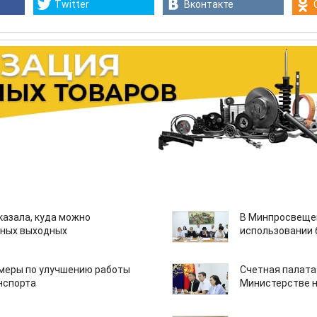
Twitter
Вконтакте
казала, куда можно
В Минпросвещен
нных выходных
использовании
 меры по улучшению работы
Счетная палата
нспорта
Министерстве н