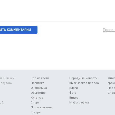
Прави
ий Бишкек"
Все новости
Народные новости
Фин
ресурсах
Политика
Кыргызская пресса
грам
Экономика
Блоги
Прав
Общество
Фото
Спра
Культура
Видео
 2.
Спорт
Инфографика
Происшествия
В мире