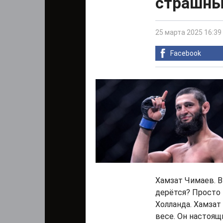
страшны
25 марта 2025 16:39
Facebook
Хамзат Чимаев. В
дерётся? Просто 
Холланда. Хамзат
весе. Он настоящ