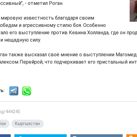
ссивный", - отметил Роган.
 мировую известность благодаря своим
бедам и агрессивному стилю боя. Особенно
ло его выступление против Кевина Холланда, где он пр
и нещадную силу.
ган также высказал своё мнение о выступлении Магомед
 Алексом Перейрой, что подчеркивает его пристальный ин
сть:
.kg/444245
бои
,
Кыргызстан