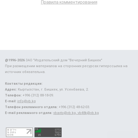
Правила комментирования
@1996-2026
ЗАО "Издательский дом "Вечерний Бишкек"
При размещении материалов на сторонних ресурсах гиперссылка на
источник обязательна.
Контакты редакции:
Адрес:
Кыргызстан, г. Бишкек, ул. Усенбаева, 2.
Телефон:
+996 (312) 88-18-09.
E-mail:
info@vb.kg
Телефон рекламного отдела:
+996 (312) 48-62-03.
E-mail рекламного отдела:
vbavto@vb.kg, vb48k@vb.kg