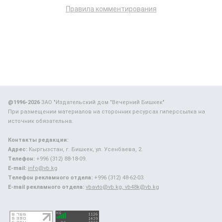
Правила комментирования
@1996-2026
ЗАО "Издательский дом "Вечерний Бишкек"
При размещении материалов на сторонних ресурсах гиперссылка на
источник обязательна.
Контакты редакции:
Адрес:
Кыргызстан, г. Бишкек, ул. Усенбаева, 2.
Телефон:
+996 (312) 88-18-09.
E-mail:
info@vb.kg
Телефон рекламного отдела:
+996 (312) 48-62-03.
E-mail рекламного отдела:
vbavto@vb.kg, vb48k@vb.kg