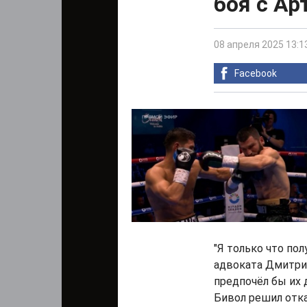
боя с А
08 апреля 2025 13:1
Facebook
"Я только что по
адвоката Дмитрия
предпочёл бы их 
Бивол решил отка