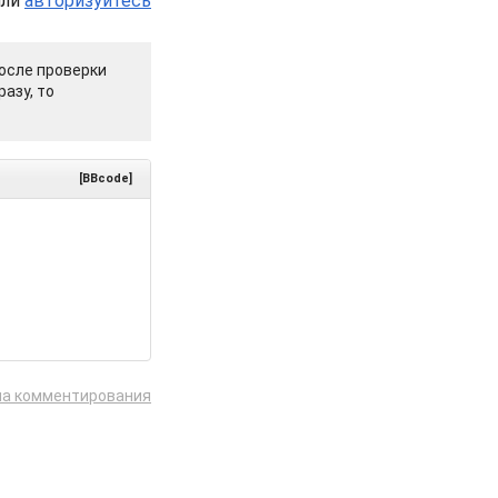
или
авторизуйтесь
осле проверки
азу, то
[BBcode]
ла комментирования