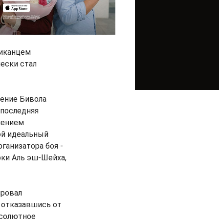
риканцем
ески стал
шение Бивола
 последняя
шением
ой идеальный
рганизатора боя -
рки Аль эш-Шейха,
ировал
 отказавшись от
бсолютное