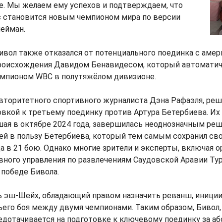
е. Мы желаем ему успехов и подтверждаем, что
 становится новым чемпионом мира по версии
лейман.
ивол также отказался от потенциального поединка с аме
роисхождения Давидом Бенавидесом, который автоматич
мпионом WBC в полутяжёлом дивизионе.
вторитетного спортивного журналиста Дэна Рафаэля, ре
овкой к третьему поединку против Артура Бетербиева. Их
шая в октябре 2024 года, завершилась неоднозначным ре
ей в пользу Бетербиева, который тем самым сохранил св
да в 21 бою. Однако многие зрители и эксперты, включая о
вного управления по развлечениям Саудовской Аравии Ту
 победе Бивола.
ь эш-Шейх, обладающий правом назначить реванш, иници
его боя между двумя чемпионами. Таким образом, Бивол,
едотачивается на подготовке к ключевому поединку за а