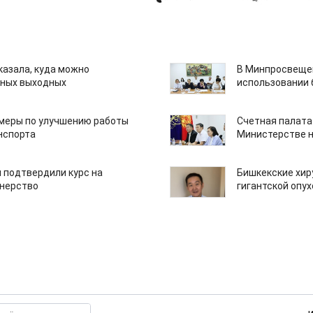
казала, куда можно
В Минпросвещен
нных выходных
использовании
 меры по улучшению работы
Счетная палата
нспорта
Министерстве н
 подтвердили курс на
Бишкекские хир
тнерство
гигантской опу