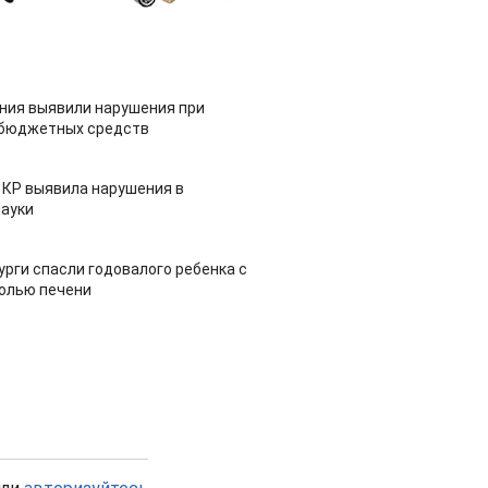
ия выявили нарушения при
 бюджетных средств
 КР выявила нарушения в
ауки
урги спасли годовалого ребенка с
холью печени