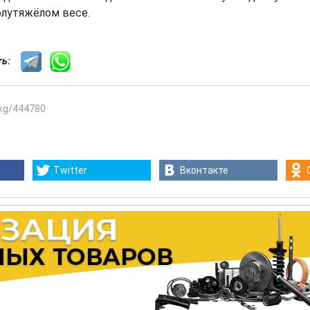
олутяжёлом весе.
сть:
.kg/444780
Twitter
Вконтакте