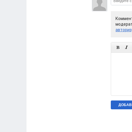
Коммент
модерат
авториз

