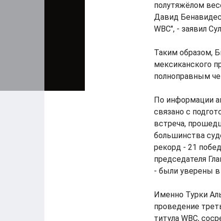
полутяжёлом вес
Давид Бенавидес
WBC", - заявил Су
Таким образом, Б
мексиканского п
полноправным че
По информации а
связано с подгот
встреча, прошед
большинства суд
рекорд - 21 побе
председателя Гла
- были уверены в
Именно Турки Ал
проведение треть
титула WBC, соср