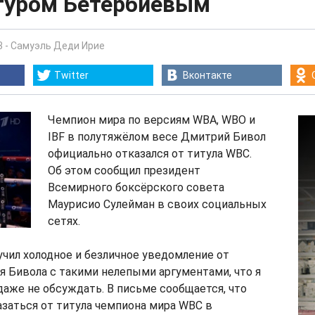
ртуром Бетербиевым
3
-
Самуэль Деди Ирие
Twitter
Вконтакте
Чемпион мира по версиям WBA, WBO и
IBF в полутяжёлом весе Дмитрий Бивол
официально отказался от титула WBC.
Об этом сообщил президент
Всемирного боксёрского совета
Маурисио Сулейман в своих социальных
сетях.
лучил холодное и безличное уведомление от
 Бивола с такими нелепыми аргументами, что я
даже не обсуждать. В письме сообщается, что
заться от титула чемпиона мира WBC в