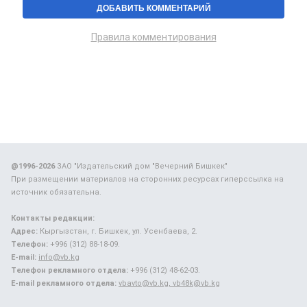
Правила комментирования
@1996-2026
ЗАО "Издательский дом "Вечерний Бишкек"
При размещении материалов на сторонних ресурсах гиперссылка на
источник обязательна.
Контакты редакции:
Адрес:
Кыргызстан, г. Бишкек, ул. Усенбаева, 2.
Телефон:
+996 (312) 88-18-09.
E-mail:
info@vb.kg
Телефон рекламного отдела:
+996 (312) 48-62-03.
E-mail рекламного отдела:
vbavto@vb.kg, vb48k@vb.kg