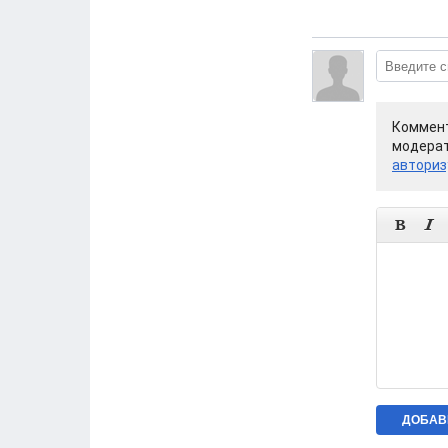
Коммент
модерат
авториз

