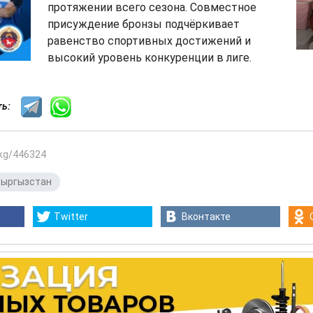
протяжении всего сезона. Совместное
присуждение бронзы подчёркивает
равенство спортивных достижений и
высокий уровень конкуренции в лиге.
сть:
.kg/446324
Кыргызстан
Twitter
Вконтакте