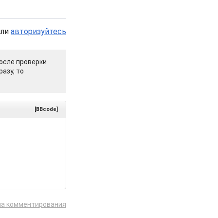
или
авторизуйтесь
осле проверки
азу, то
[BBcode]
ла комментирования