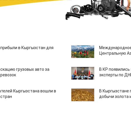
 прибыли в Кыргызстан для
Международное
Центральную А
скацию грузовых авто за
В КР появились
еревозок
эксперты по Д
ателей Кыргызстана вошли в
В Кыргызстане 
 стран
добычи золота 