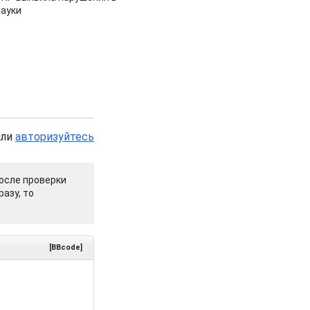
ауки
или
авторизуйтесь
осле проверки
азу, то
[BBcode]