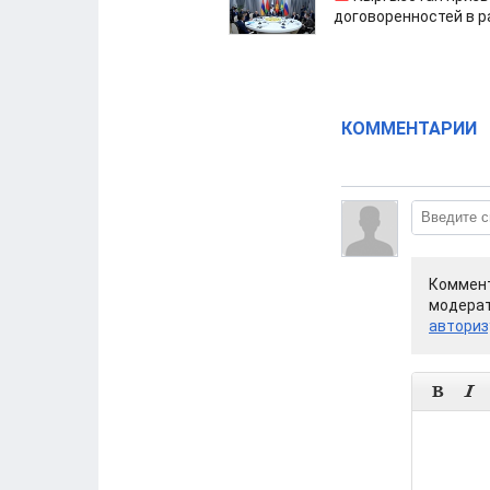
договоренностей в 
КОММЕНТАРИИ
Коммент
модерат
авториз

