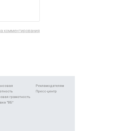
ла комментирования
ансовая
Рекламодателям
отность
Пресс-центр
овая грамотность
вка "ВБ"