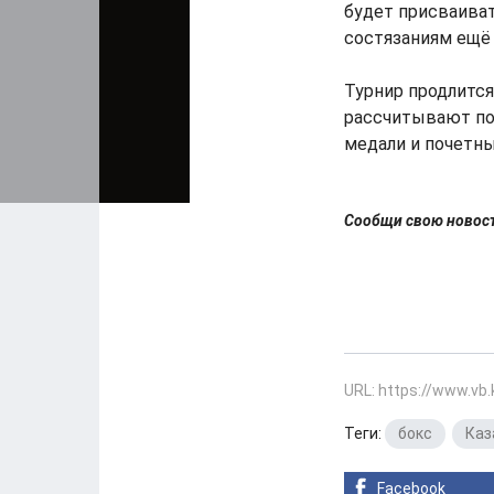
будет присваиват
состязаниям ещё 
Турнир продлится
рассчитывают пок
медали и почетны
Сообщи свою ново
URL: https://www.vb
Теги:
бокс
,
Каз
Facebook