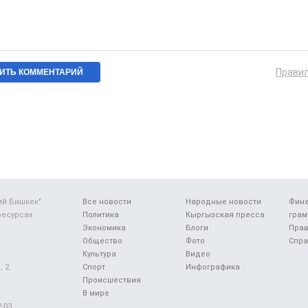
Прави
ий Бишкек"
Все новости
Народные новости
Фин
ресурсах
Политика
Кыргызская пресса
грам
Экономика
Блоги
Прав
Общество
Фото
Спра
Культура
Видео
 2.
Спорт
Инфографика
Происшествия
В мире
-03.