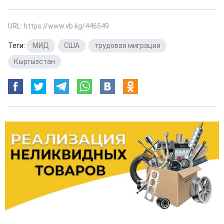
URL: https://www.vb.kg/446549
Теги:
МИД
,
США
,
трудовая миграция
,
Кыргызстан