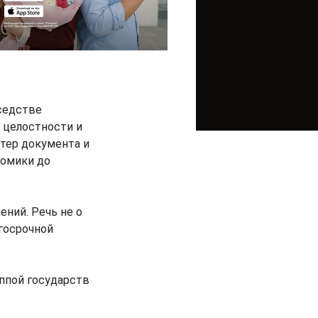
седстве
 целостности и
ктер документа и
номики до
ений. Речь не о
госрочной
уппой государств