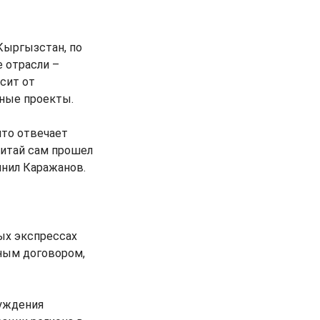
Кыргызстан, по
 отрасли –
сит от
ные проекты.
что отвечает
Китай сам прошел
мнил Каражанов.
ых экспрессах
ьным договором,
суждения