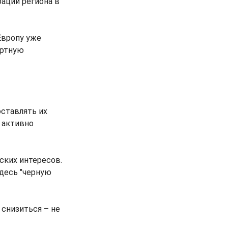
рации региона в
Европу уже
ортную
оставлять их
 активно
ских интересов.
здесь "черную
 снизиться – не