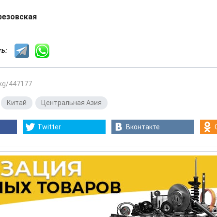
резовская
сть:
.kg/447177
,
Китай
,
Центральная Азия
Twitter
Вконтакте