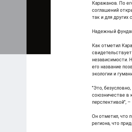
Каражанов. По ег
соглашений откр
так и для других 
Надежный фунда
Как отметил Кар
свидетельствует 
независимости. Н
его название по
экологии и гуман
"Это, безусловно
союзничестве в к
перспективой", –
Он отметил, что 
региона, что при