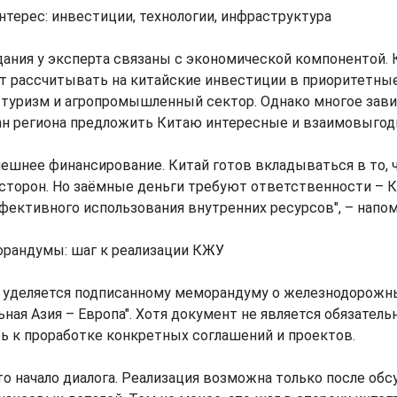
терес: инвестиции, технологии, инфраструктура
ания у эксперта связаны с экономической компонентой. 
т рассчитывать на китайские инвестиции в приоритетные
 туризм и агропромышленный сектор. Однако многое зави
ан региона предложить Китаю интересные и взаимовыгод
нешнее финансирование. Китай готов вкладываться в то, 
сторон. Но заёмные деньги требуют ответственности – 
фективного использования внутренних ресурсов", – напо
орандумы: шаг к реализации КЖУ
 уделяется подписанному меморандуму о железнодорожн
ьная Азия – Европа". Хотя документ не является обязател
ь к проработке конкретных соглашений и проектов.
о начало диалога. Реализация возможна только после об