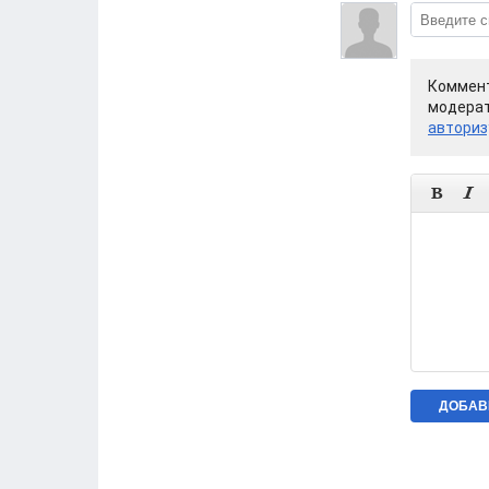
Коммент
модерат
авториз

