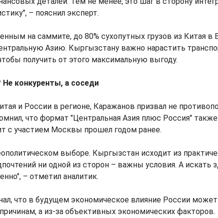
нансовых деталей. Тем не менее, это шаг в сторону интег
стику", – пояснил эксперт.
енным на саммите, до 80% сухопутных грузов из Китая в 
Центральную Азию. Кыргызстану важно нарастить трансп
чтобы получить от этого максимальную выгоду.
 Не конкуренты, а соседи
итая и России в регионе, Каражанов призвал не противоп
омнил, что формат "Центральная Азия плюс Россия" также
ит с участием Москвы прошел годом ранее.
геополитическом выборе. Кыргызстан исходит из практиче
дпочтений ни одной из сторон – важны условия. А искать 
нно", – отметил аналитик.
нал, что в будущем экономическое влияние России может
причинам, а из-за объективных экономических факторов.