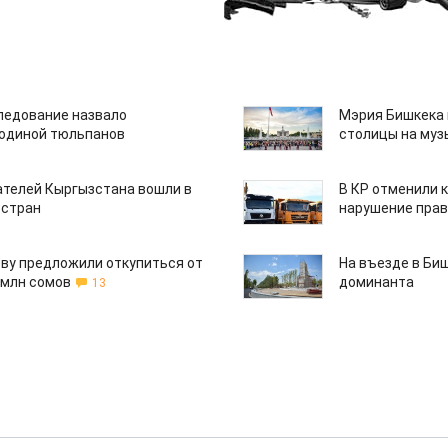
едование назвало
Мэрия Бишкека 
одиной тюльпанов
столицы на муз
ателей Кыргызстана вошли в
В КР отменили 
 стран
нарушение прав
ву предложили откупиться от
На въезде в Би
 млн сомов
доминанта
13