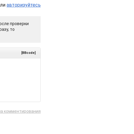
или
авторизуйтесь
осле проверки
азу, то
[BBcode]
ла комментирования