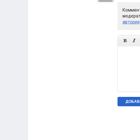
Коммент
модерат
авториз

