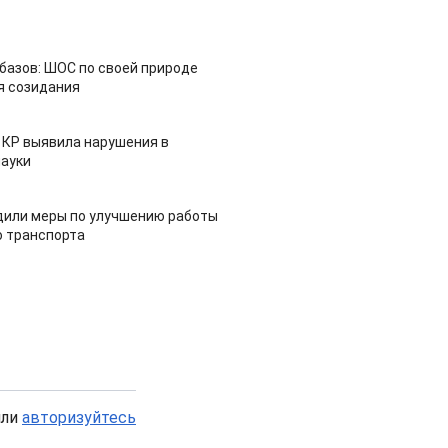
азов: ШОС по своей природе
я созидания
 КР выявила нарушения в
ауки
дили меры по улучшению работы
 транспорта
или
авторизуйтесь