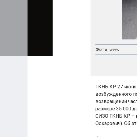
Фото:
www
ГКНБ КР 27 июня 
возбужденного по
возвращении час
размере 35 000 д
СИЗО ГКНБ КР – в
Оскарович). Об э