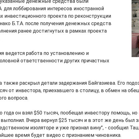
о указанные денежные средства были
А. для лоббирования интересов иностранной
ах инвестиционного проекта по реконструкции
ако Б.Т.А. после получения денежных средств
олнения ранее достигнутых в рамках проекта
.
я ведется работа по установлению и
головной ответственности других причастных
 также раскрыл детали задержания Байгазиева. Его подо
сяч от инвестора, приехавшего в столицу, в обмен на об
го вопроса.
 года он взял $50 тысяч, пообещал инвестору помощь, но
 выполнил. Вчера вернул $25 тысяч и в этот же день был 
ледственном изоляторе и уже признал вину", - сообщил Та
йшее время будет видео с признанием чиновника.