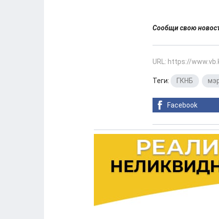
Сообщи свою ново
URL: https://www.vb
Теги:
ГКНБ
,
мэ
Facebook