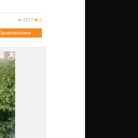
5317
0
Одноклассники