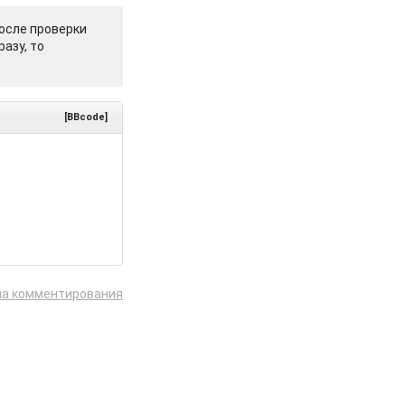
осле проверки
азу, то
[BBcode]
ла комментирования