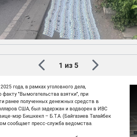
1 из 5
2025 года, в рамках уголовного дела,
 факту "Вымогательства взятки", при
ти ранее полученных денежных средств в
олларов США, был задержан и водворен в ИВС
ице-мэр Бишкекп – Б.Т.А. (Байгазиев Талайбек
том сообщает пресс-служба ведомства.