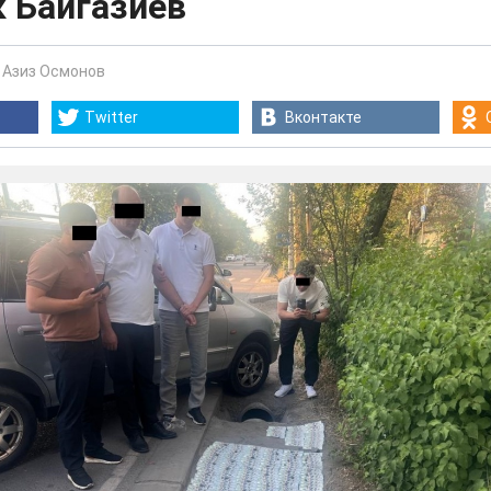
 Байгазиев
-
Азиз Осмонов
Twitter
Вконтакте