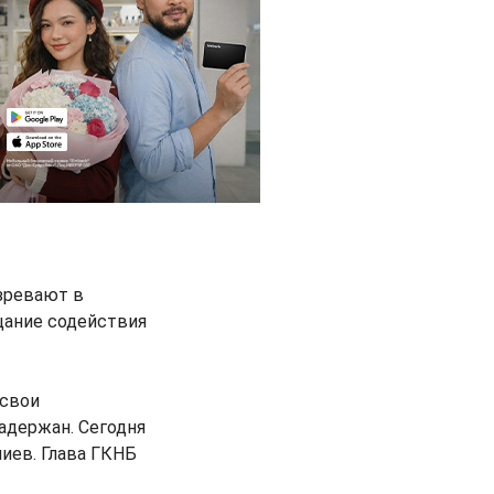
зревают в
ещание содействия
 свои
задержан. Сегодня
шиев. Глава ГКНБ