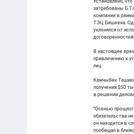
Установлено, чт
затребованы Б.Т.
компании в рамк
ТЭЦ Бишкека. Одн
уклонялся от исп
договоренностей
В настоящее врем
привлечению к у
лиц.
Камчыбек Ташиев
получении $50 ты
в решении делово
"Осенью прошлого
обязательства не
он находится в с
пообещал в ближа