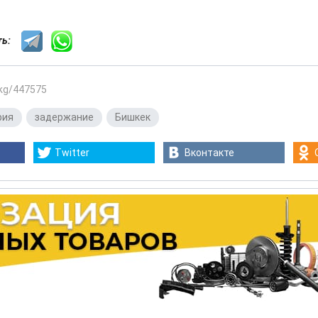
сть:
.kg/447575
рия
,
задержание
,
Бишкек
Twitter
Вконтакте