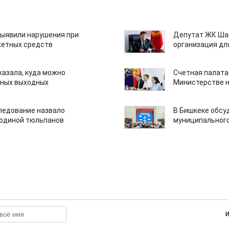
ыявили нарушения при
Депутат ЖК Шаб
етных средств
организация дл
казала, куда можно
Счетная палата
нных выходных
Министерстве н
едование назвало
В Бишкеке обсу
одиной тюльпанов
муниципального