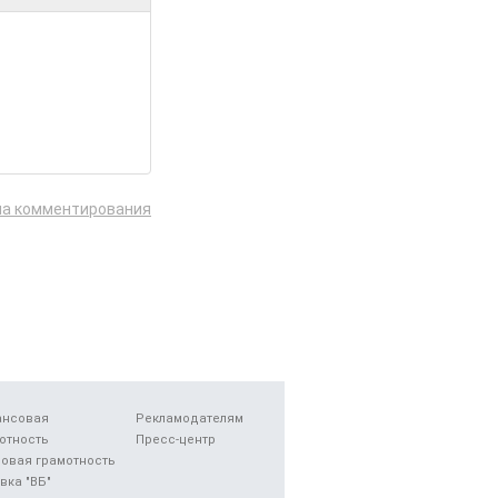
ла комментирования
ансовая
Рекламодателям
отность
Пресс-центр
овая грамотность
вка "ВБ"