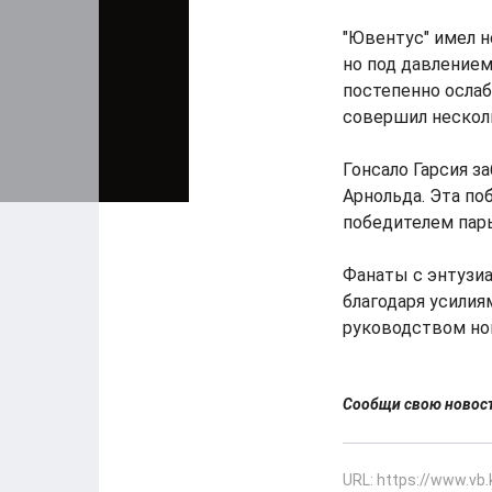
"Ювентус" имел н
но под давление
постепенно ослаб
совершил несколь
Гонсало Гарсия з
Арнольда. Эта по
победителем пары
Фанаты с энтузи
благодаря усилия
руководством нов
Сообщи свою ново
URL: https://www.vb