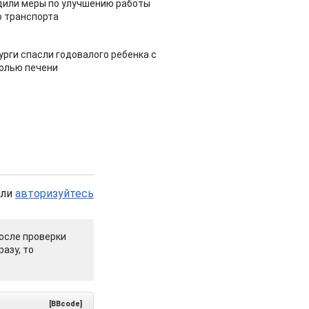
дили меры по улучшению работы
 транспорта
урги спасли годовалого ребенка с
холью печени
или
авторизуйтесь
осле проверки
азу, то
[BBcode]