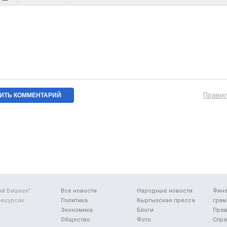
Прави
ий Бишкек"
Все новости
Народные новости
Фин
ресурсах
Политика
Кыргызская пресса
грам
Экономика
Блоги
Прав
Общество
Фото
Спра