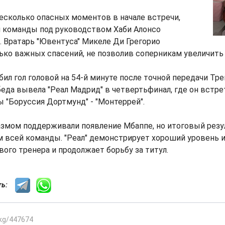
есколько опасных моментов в начале встречи,
м команды под руководством Хаби Алонсо
. Вратарь "Ювентуса" Микеле Ди Грегорио
ко важных спасений, не позволив соперникам увеличить 
абил гол головой на 54-й минуте после точной передачи Тр
беда вывела "Реал Мадрид" в четвертьфинал, где он встре
 "Боруссия Дортмунд" - "Монтеррей".
азмом поддерживали появление Мбаппе, но итоговый резу
м всей команды. "Реал" демонстрирует хороший уровень 
ого тренера и продолжает борьбу за титул.
сть:
.kg/447674