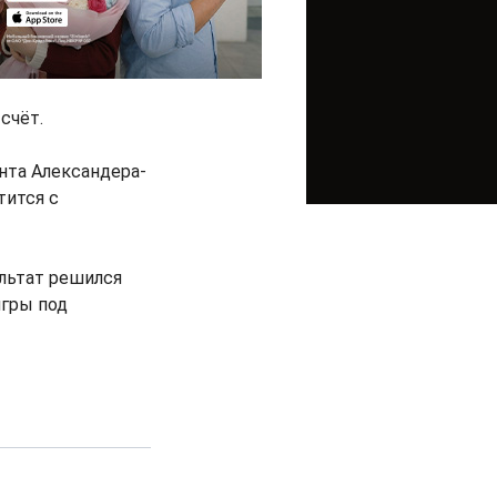
счёт.
ента Александера-
тится с
льтат решился
игры под