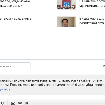
казала, куда можно
В Бишкеке обсу
нных выходных
муниципального
ыявила нарушения в
Бишкекские хир
гигантской опу
арии от анонимных пользователей появляются на сайте только п
ором. Если вы хотите, чтобы ваш комментарий был опубликован ср
уйтесь



