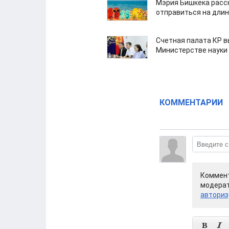
Мэрия Бишкека расс
отправиться на дли
Счетная палата КР в
Министерстве науки
КОММЕНТАРИИ
Коммент
модерат
авториз

