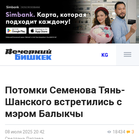
KG
Потомки Семенова Тянь-
Шанского встретились с
мэром Балыкчы
08 июля 2025 20:42
18434
3
Светлана Лаптева