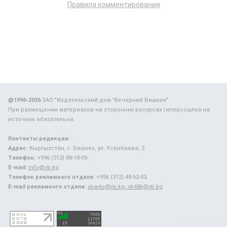
Правила комментирования
@1996-2026
ЗАО "Издательский дом "Вечерний Бишкек"
При размещении материалов на сторонних ресурсах гиперссылка на
источник обязательна.
Контакты редакции:
Адрес:
Кыргызстан, г. Бишкек, ул. Усенбаева, 2.
Телефон:
+996 (312) 88-18-09.
E-mail:
info@vb.kg
Телефон рекламного отдела:
+996 (312) 48-62-03.
E-mail рекламного отдела:
vbavto@vb.kg, vb48k@vb.kg