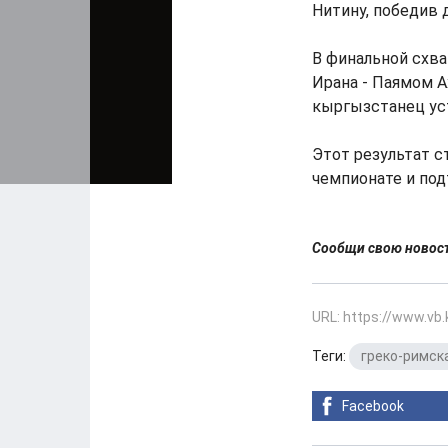
Нитину, победив д
В финальной схва
Ирана - Паямом А
кыргызстанец уст
Этот результат 
чемпионате и по
Сообщи свою ново
URL: https://www.vb
Теги:
греко-римск
Facebook