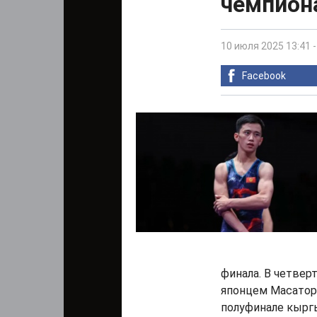
чемпиона
10 июля 2025 13:41
Facebook
финала. В четвер
японцем Масаторо
полуфинале кырг