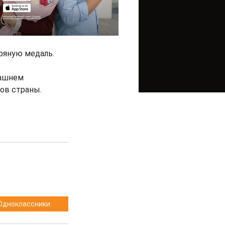
бряную медаль.
машнем
ов страны.
Одноклассники