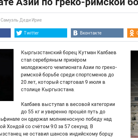
те Азии по греко-римской б
-
Самуэль Деди Ирие
Twitter
Вконтакте
Кыргызстанский борец Кутман Калбаев
стал серебряным призёром
молодежного чемпионата Азии по греко-
римской борьбе среди спортсменов до
20 лет, который стартовал 9 июля в
столице Кыргызстана.
Калбаев выступал в весовой категории
до 55 кг и уверенно прошёл путь до
тьфинале он одержал молниеносную победу над
й Хондой со счётом 9:0 за 57 секунд. В
ызстанец не оставил шансов индийскому борцу