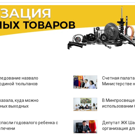
едование назвало
Счетная палата
одиной тюльпанов
Министерстве н
казала, куда можно
В Минпросвещен
нных выходных
использовании
спасли годовалого ребенка с
Депутат ЖК Шаб
 печени
организация дл