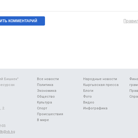
Прави
ий Бишкек"
Все новости
Народные новости
Фин
ресурсах
Политика
Кыргызская пресса
грам
Экономика
Блоги
Прав
Общество
Фото
Спра
Культура
Видео
 2.
Спорт
Инфографика
Происшествия
В мире
-03.
48k@vb.kg