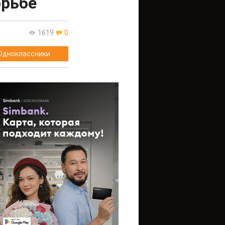
орьбе
1619
0
Одноклассники