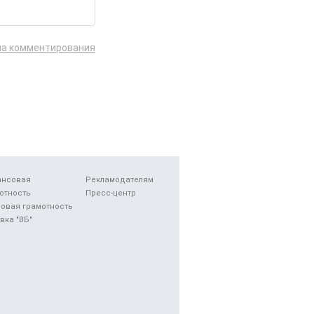
ла комментирования
ансовая
Рекламодателям
отность
Пресс-центр
овая грамотность
вка "ВБ"