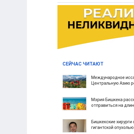
СЕЙЧАС ЧИТАЮТ
Международное иссл
Центральную Азию р
Мэрия Бишкека расс
отправиться на дли
Бишкекские хирурги 
гигантской опухолью