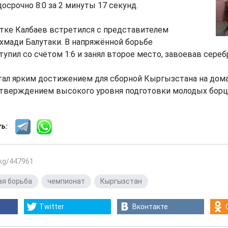
осрочно 8:0 за 2 минуты 17 секунд.
тке Калбаев встретился с представителем
хмади Балутаки. В напряжённой борьбе
упил со счётом 1:6 и занял второе место, завоевав сере
стал ярким достижением для сборной Кыргызстана на до
дтверждением высокого уровня подготовки молодых борц
сть:
.kg/447961
ая борьба
,
чемпионат
,
Кыргызстан
Twitter
Вконтакте