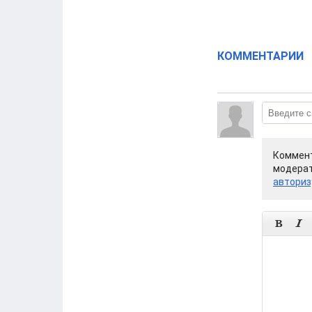
КОММЕНТАРИИ
Коммент
модерат
авториз

