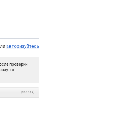
или
авторизуйтесь
осле проверки
азу, то
[BBcode]