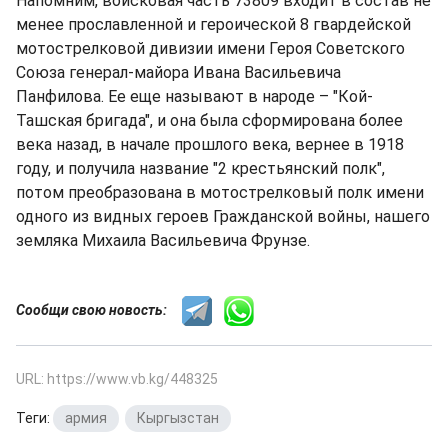
Напомним, войсковая часть 73809 входит в состав не
менее прославленной и героической 8 гвардейской
мотострелковой дивизии имени Героя Советского
Союза генерал-майора Ивана Васильевича
Панфилова. Ее еще называют в народе – "Кой-
Ташская бригада", и она была сформирована более
века назад, в начале прошлого века, вернее в 1918
году, и получила название "2 крестьянский полк",
потом преобразована в мотострелковый полк имени
одного из видных героев Гражданской войны, нашего
земляка Михаила Васильевича Фрунзе.
Сообщи свою новость:
URL: https://www.vb.kg/448325
Теги:
армия
,
Кыргызстан