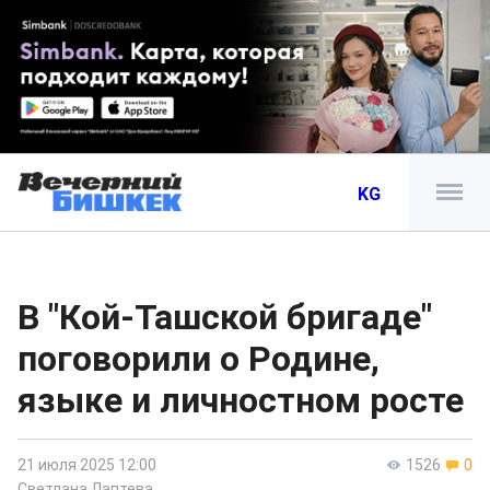
KG
В "Кой-Ташской бригаде"
поговорили о Родине,
языке и личностном росте
21 июля 2025 12:00
1526
0
Светлана Лаптева