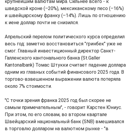
крупнейшим валютам мира. Сильнее всего - к
шведской кроне (–20%), мексиканскому песо (–16%)
и швейцарскому франку (–14%). Лишь по отношению
к иене доллар почти не снизился.
Апрельский перелом политического курса определил
весь год: заметно восстановиться "гринбек" уже не
смог. Главный инвестиционный директор Санкт-
Галленского кантонального банка (St.Galler
Kantonalbank) Томас Штукки считает падение доллара
одним из главных событий финансового 2025 года. В
торгово-взвешенном выражении валюта потеряла
около 7% стоимости.
"С точки зрения франка 2025 год был скорее не
самым примечательным", - говорит Карстен Юниус.
При этом, по его словам, во втором квартале
Швейцарский национальный банк (SNB) вмешивался
в торговлю долларом на валютном рынке - "в