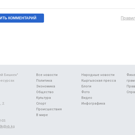
Прави
ий Бишкек"
Все новости
Народные новости
Фин
ресурсах
Политика
Кыргызская пресса
грам
Экономика
Блоги
Прав
Общество
Фото
Спра
Культура
Видео
 2.
Спорт
Инфографика
Происшествия
В мире
-03.
48k@vb.kg