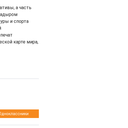
ативы, а часть
Садыром
уры и спорта
й
спечат
еской карте мира,
Одноклассники