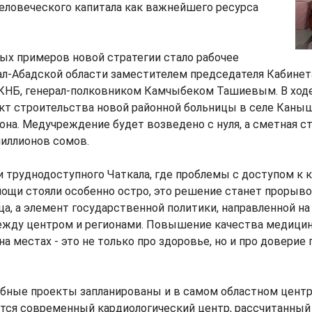
человеческого капитала как важнейшего ресурса
ых примеров новой стратегии стало рабочее
л-Абадской области заместителем председателя Кабинет
КНБ, генерал-полковником Камчыбеком Ташиевым. В ход
ект строительства новой районной больницы в селе Каны
она. Медучреждение будет возведено с нуля, а сметная с
иллионов сомов.
и труднодоступного Чаткала, где проблемы с доступом к 
щи стояли особенно остро, это решение станет прорывом
ца, а элемент государственной политики, направленной н
ежду центром и регионами. Повышение качества медици
а местах - это не только про здоровье, но и про доверие 
бные проекты запланированы и в самом областном центр
тся современный кардиологический центр, рассчитанный 