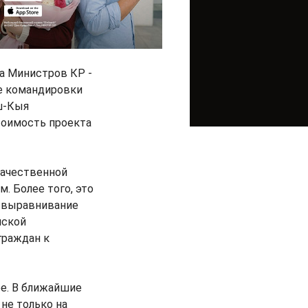
а Министров КР -
е командировки
ш-Кыя
тоимость проекта
качественной
. Более того, это
а выравнивание
нской
граждан к
е. В ближайшие
не только на