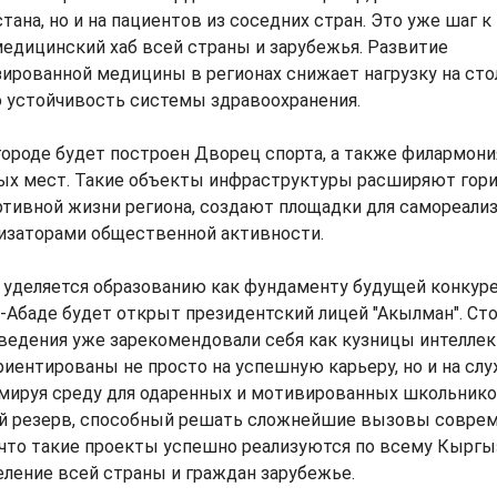
ана, но и на пациентов из соседних стран. Это уже шаг 
едицинский хаб всей страны и зарубежья. Развитие
ированной медицины в регионах снижает нагрузку на сто
устойчивость системы здравоохранения.
 городе будет построен Дворец спорта, а также филармони
ных мест. Такие объекты инфраструктуры расширяют гор
ртивной жизни региона, создают площадки для самореали
лизаторами общественной активности.
 уделяется образованию как фундаменту будущей конкур
-Абаде будет открыт президентский лицей "Акылман". Сто
ведения уже зарекомендовали себя как кузницы интеллек
иентированы не просто на успешную карьеру, но и на сл
рмируя среду для одаренных и мотивированных школьнико
й резерв, способный решать сложнейшие вызовы соврем
что такие проекты успешно реализуются по всему Кыргыз
ление всей страны и граждан зарубежье.