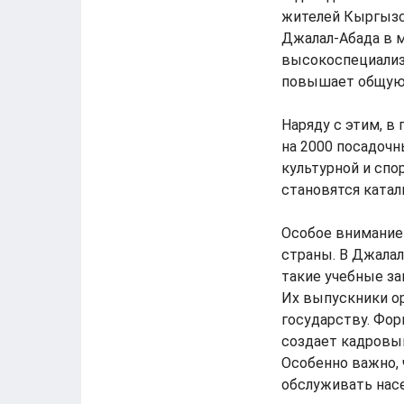
жителей Кыргызст
Джалал-Абада в м
высокоспециализ
повышает общую 
Наряду с этим, в
на 2000 посадоч
культурной и спо
становятся ката
Особое внимание
страны. В Джалал
такие учебные за
Их выпускники ор
государству. Фо
создает кадровы
Особенно важно, 
обслуживать насе