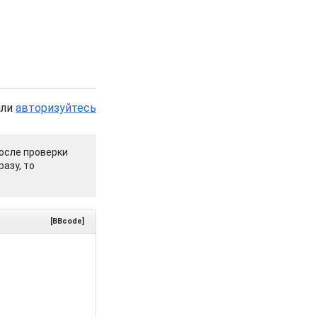
или
авторизуйтесь
осле проверки
азу, то
[BBcode]