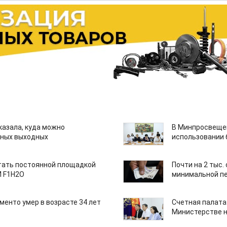
казала, куда можно
В Минпросвещен
нных выходных
использовании
тать постоянной площадкой
Почти на 2 тыс.
M F1H2O
минимальной пе
менто умер в возрасте 34 лет
Счетная палата
Министерстве н