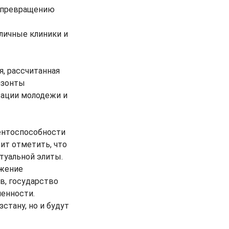
к превращению
личные клиники и
я, рассчитанная
изонты
зации молодежи и
ентоспособности
ит отметить, что
туальной элиты.
ужение
в, государство
енности.
стану, но и будут