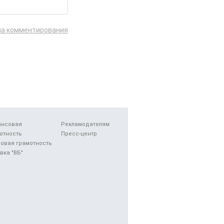
ла комментирования
ансовая
Рекламодателям
отность
Пресс-центр
овая грамотность
вка "ВБ"