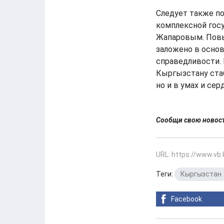
Следует также по
комплексной гос
Жапаровым. Повы
заложено в основ
справедливости. 
Кыргызстану стаб
но и в умах и се
Сообщи свою ново
URL: https://www.vb
Теги:
Кыргызстан
Facebook