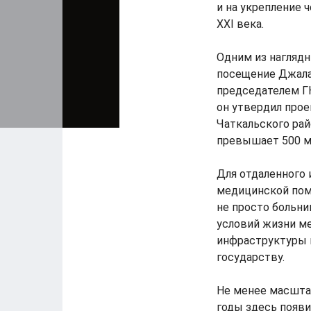
и на укрепление 
XXI века.
Одним из наглядн
посещение Джала
председателем Г
он утвердил про
Чаткальского рай
превышает 500 м
Для отдаленного 
медицинской помо
не просто больни
условий жизни м
инфраструктуры н
государству.
Не менее масшта
годы здесь появи