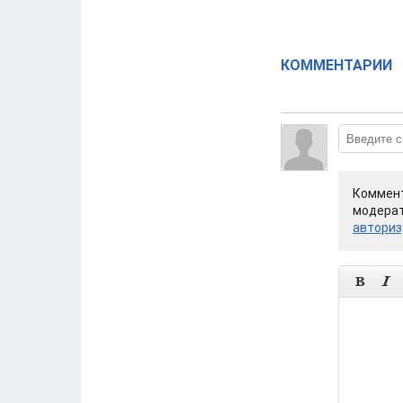
КОММЕНТАРИИ
Коммент
модерат
авториз

