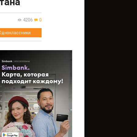
тана
4206
0
Одноклассники