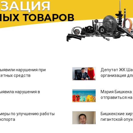
ыявили нарушения при
Депутат ЖК Шаб
етных средств
организация дл
ыявила нарушения в
Мэрия Бишкека 
отправиться на
 меры по улучшению работы
Бишкекские хир
нспорта
гигантской опу