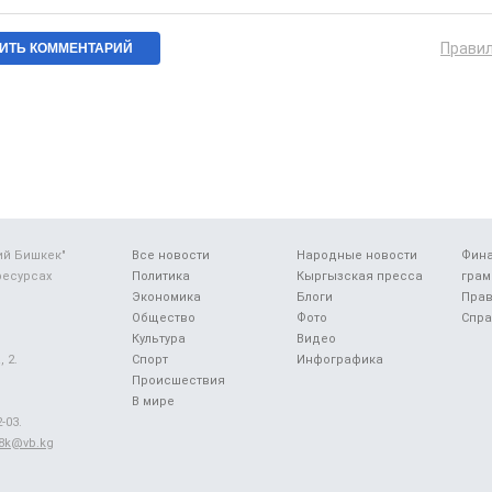
Прави
ий Бишкек"
Все новости
Народные новости
Фин
ресурсах
Политика
Кыргызская пресса
грам
Экономика
Блоги
Прав
Общество
Фото
Спра
Культура
Видео
 2.
Спорт
Инфографика
Происшествия
В мире
-03.
48k@vb.kg