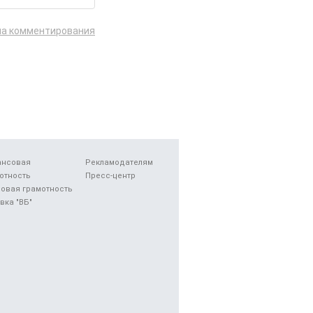
ла комментирования
ансовая
Рекламодателям
отность
Пресс-центр
овая грамотность
вка "ВБ"