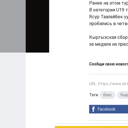
Ранее на этом ту
В категории U19
Ясур Таалайбек у
пробились в четв
Кыргызская сбор
за медали на пре
Сообщи свою ново
URL: https://www.vb
Теги:
бокс
,
Кыр
Facebook