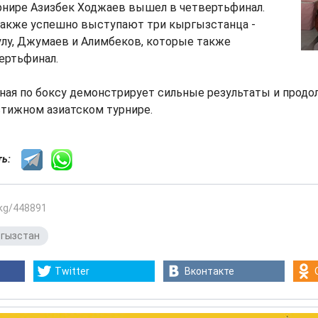
рнире Азизбек Ходжаев вышел в четвертьфинал.
 также успешно выступают три кыргызстанца -
улу, Джумаев и Алимбеков, которые также
ертьфинал.
ная по боксу демонстрирует сильные результаты и продо
стижном азиатском турнире.
сть:
.kg/448891
гызстан
Twitter
Вконтакте