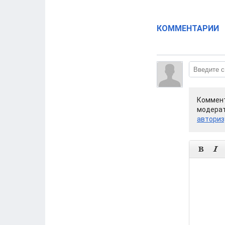
КОММЕНТАРИИ
Коммент
модерат
авториз

