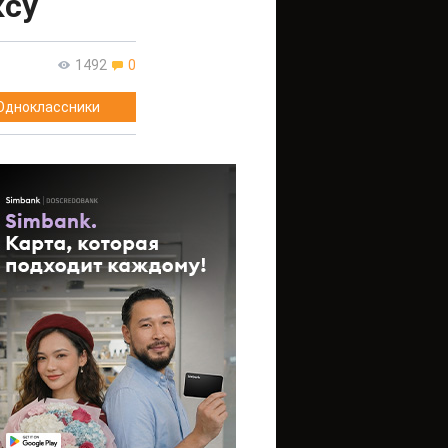
ксу
1492
0
Одноклассники