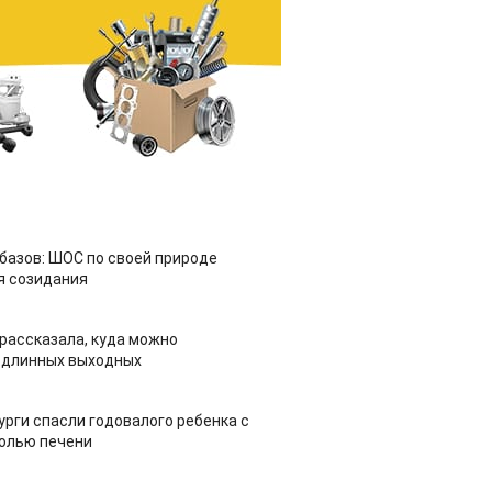
азов: ШОС по своей природе
я созидания
рассказала, куда можно
 длинных выходных
урги спасли годовалого ребенка с
холью печени