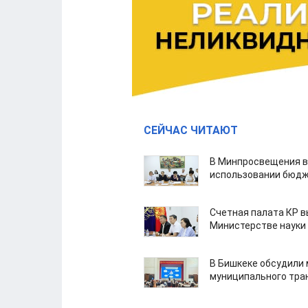
СЕЙЧАС ЧИТАЮТ
В Минпросвещения в
использовании бюдж
Счетная палата КР в
Министерстве науки
В Бишкеке обсудили
муниципального тра