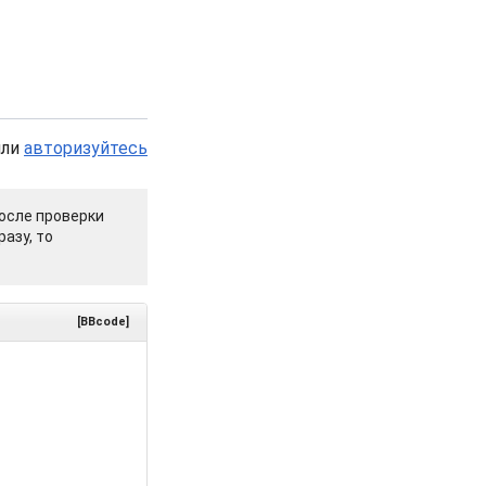
или
авторизуйтесь
осле проверки
азу, то
[BBcode]