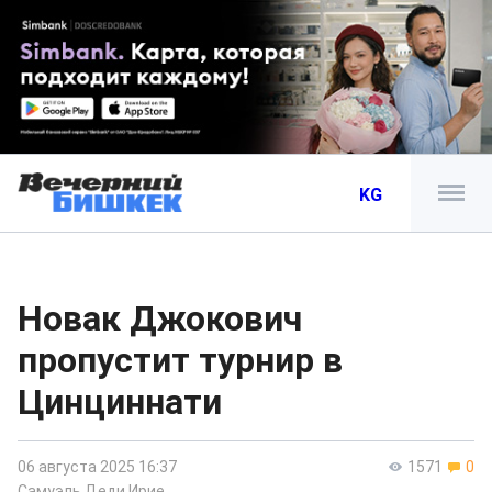
KG
Новак Джокович
пропустит турнир в
Цинциннати
06 августа 2025 16:37
1571
0
Самуэль Деди Ирие