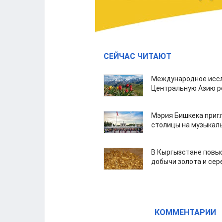
СЕЙЧАС ЧИТАЮТ
Международное иссл
Центральную Азию р
Мэрия Бишкека приг
столицы на музыкал
В Кыргызстане повыс
добычи золота и сер
КОММЕНТАРИИ