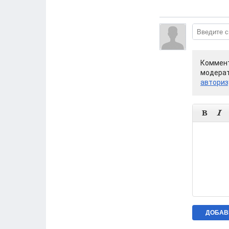
Коммент
модерат
авториз

