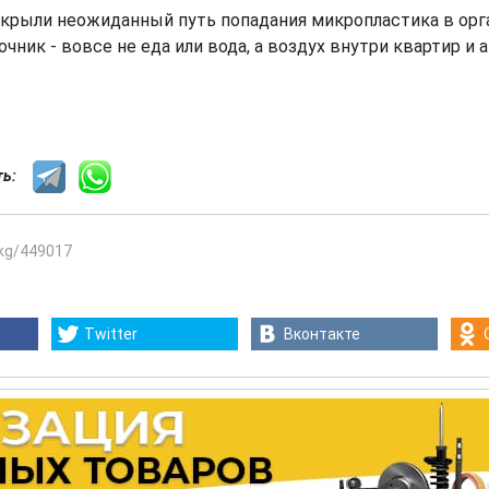
крыли неожиданный путь попадания микропластика в орга
чник - вовсе не еда или вода, а воздух внутри квартир и 
сть:
.kg/449017
Twitter
Вконтакте