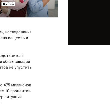
ен, исследования
мена веществ и
редставители
ки обязывающий
атов не упустить
до 475 миллионов
нее 10 процентов
ер ситуация
.