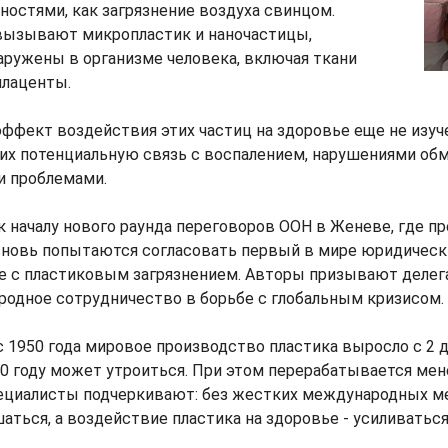
остями, как загрязнение воздуха свинцом.
вызывают микропластик и наночастицы,
ружены в организме человека, включая ткани
плаценты.
ффект воздействия этих частиц на здоровье еще не изуч
их потенциальную связь с воспалением, нарушениями об
 проблемами.
к началу нового раунда переговоров ООН в Женеве, где п
 вновь попытаются согласовать первый в мире юридичес
е с пластиковым загрязнением. Авторы призывают делег
родное сотрудничество в борьбе с глобальным кризисом.
 с 1950 года мировое производство пластика выросло с 2 
060 году может утроиться. При этом перерабатывается ме
пециалисты подчеркивают: без жестких международных м
аться, а воздействие пластика на здоровье - усиливаться