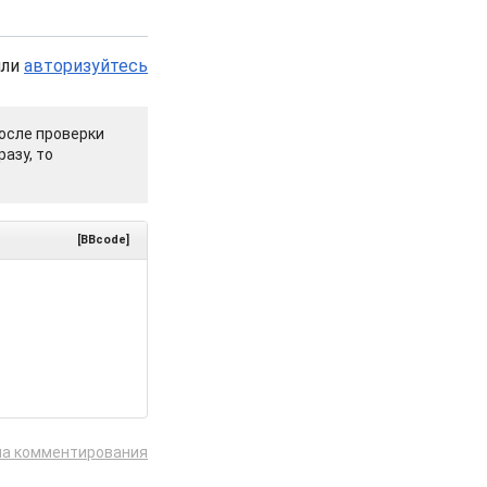
или
авторизуйтесь
осле проверки
азу, то
[BBcode]
ла комментирования