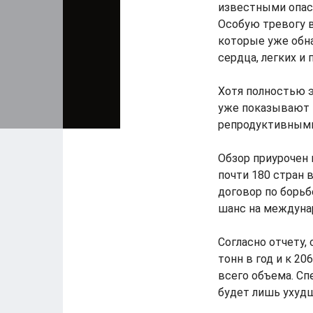
известными опасн
Особую тревогу 
которые уже обна
сердца, легких и 
Хотя полностью э
уже показывают 
репродуктивными
Обзор приурочен 
почти 180 стран
договор по борьб
шанс на междуна
Согласно отчету,
тонн в год и к 2
всего объема. С
будет лишь ухудш