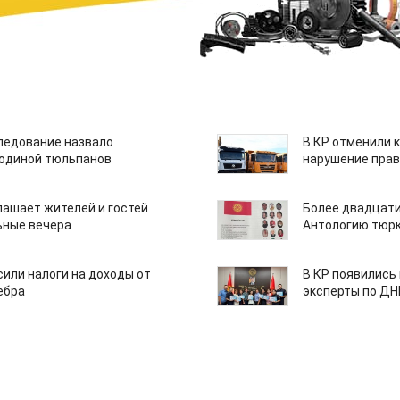
едование назвало
В КР отменили 
одиной тюльпанов
нарушение прав
лашает жителей и гостей
Более двадцати
ьные вечера
Антологию тюрк
или налоги на доходы от
В КР появились
ебра
эксперты по Д