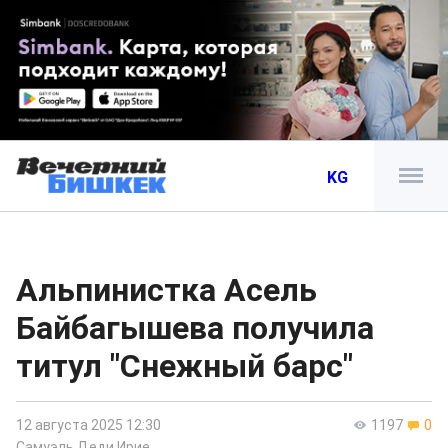
KG
Альпинистка Асель
Байбагышева получила
титул "Снежный барс"
12 августа 2025 12:30
1197
0
Самуэль Деди Ирие