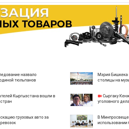
едование назвало
Мэрия Бишкека 
одиной тюльпанов
столицы на муз
ателей Кыргызстана вошли в
Сыргаку Кен
 стран
уголовного дела
скацию грузовых авто за
В Минпросвещен
еревозок
использовании