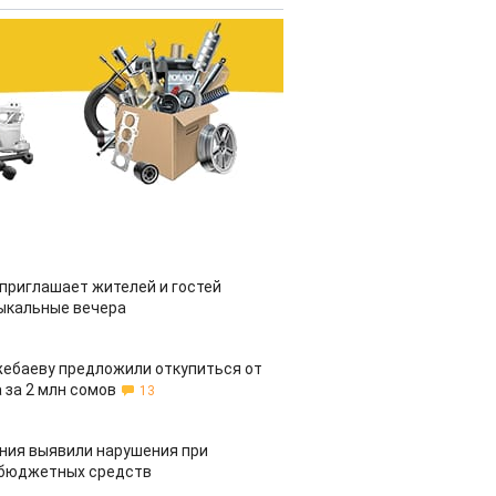
приглашает жителей и гостей
ыкальные вечера
жебаеву предложили откупиться от
 за 2 млн сомов
13
ия выявили нарушения при
 бюджетных средств