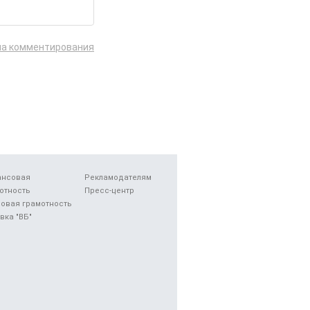
ла комментирования
ансовая
Рекламодателям
отность
Пресс-центр
овая грамотность
вка "ВБ"