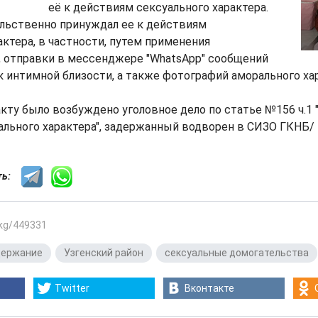
её к действиям сексуального характера.
ильственно принуждал ее к действиям
актера, в частности, путем применения
, отправки в мессенджере "WhatsApp" сообщений
 интимной близости, а также фотографий аморального хар
кту было возбуждено уголовное дело по статье №156 ч.1
ального характера", задержанный водворен в СИЗО ГКНБ/
сть:
.kg/449331
держание
,
Узгенский район
,
сексуальные домогательства
Twitter
Вконтакте