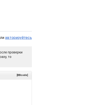
или
авторизуйтесь
осле проверки
азу, то
[BBcode]