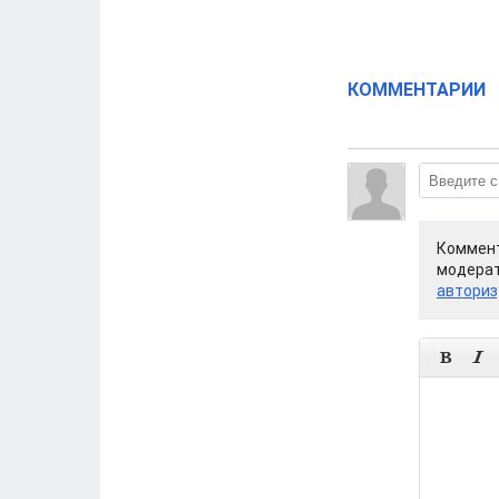
КОММЕНТАРИИ
Коммент
модерат
авториз

