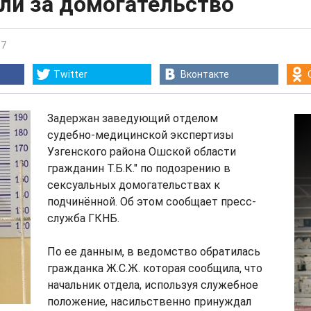
ли за домогательство
37
Twitter
Вконтакте
Задержан заведующий отделом
судебно-медицинской экспертизы
Узгенского района Ошской области
гражданин Т.Б.К." по подозрению в
сексуальных домогательствах к
подчинённой. Об этом сообщает пресс-
служба ГКНБ.
По ее данным, в ведомство обратилась
гражданка Ж.С.Ж. которая сообщила, что
начальник отдела, используя служебное
положение, насильственно принуждал