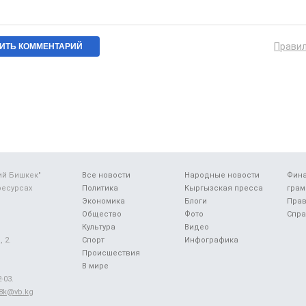
Прави
ий Бишкек"
Все новости
Народные новости
Фин
ресурсах
Политика
Кыргызская пресса
грам
Экономика
Блоги
Прав
Общество
Фото
Спра
Культура
Видео
 2.
Спорт
Инфографика
Происшествия
В мире
-03.
48k@vb.kg