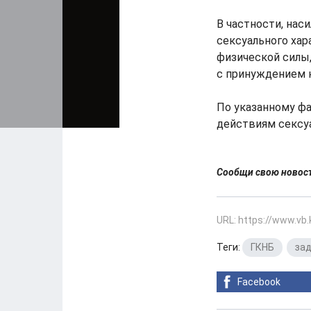
В частности, нас
сексуального хар
физической силы
с принуждением к
По указанному фа
действиям сексу
Сообщи свою ново
URL: https://www.vb
Теги:
ГКНБ
,
за
Facebook