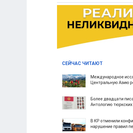
СЕЙЧАС ЧИТАЮТ
Международное иссл
Центральную Азию р
Более двадцати пис
Антологию тюркских
В КР отменили конфи
нарушение правил п