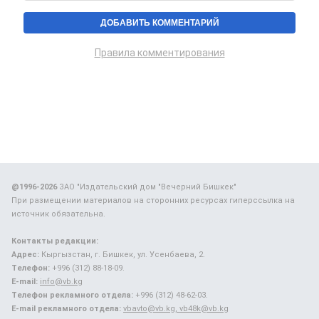
Правила комментирования
@1996-2026
ЗАО "Издательский дом "Вечерний Бишкек"
При размещении материалов на сторонних ресурсах гиперссылка на
источник обязательна.
Контакты редакции:
Адрес:
Кыргызстан, г. Бишкек, ул. Усенбаева, 2.
Телефон:
+996 (312) 88-18-09.
E-mail:
info@vb.kg
Телефон рекламного отдела:
+996 (312) 48-62-03.
E-mail рекламного отдела:
vbavto@vb.kg, vb48k@vb.kg