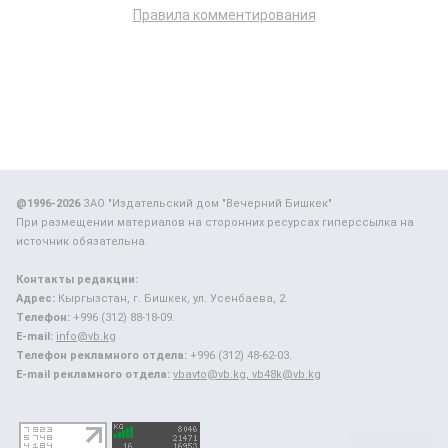
Правила комментирования
@1996-2026
ЗАО "Издательский дом "Вечерний Бишкек"
При размещении материалов на сторонних ресурсах гиперссылка на
источник обязательна.
Контакты редакции:
Адрес:
Кыргызстан, г. Бишкек, ул. Усенбаева, 2.
Телефон:
+996 (312) 88-18-09.
E-mail:
info@vb.kg
Телефон рекламного отдела:
+996 (312) 48-62-03.
E-mail рекламного отдела:
vbavto@vb.kg, vb48k@vb.kg