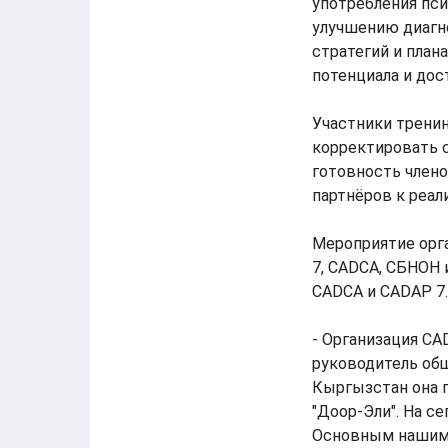
употребления пси
улучшению диагно
стратегий и план
потенциала и дос
Участники тренин
корректировать с
готовность член
партнёров к реал
Мероприятие орг
7, CADCA, СБНОН
CADCA и CADAP 7.
- Организация CAD
руководитель общ
Кыргызстан она п
"Доор-Эли". На с
Основным нашим 