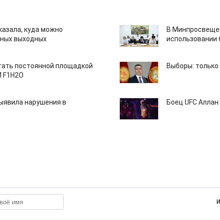
казала, куда можно
В Минпросвещен
нных выходных
использовании
тать постоянной площадкой
Выборы: только
M F1H2O
ыявила нарушения в
Боец UFC Аллан 