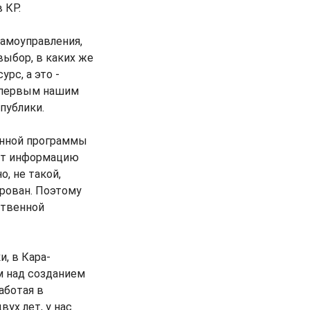
 КР.
амоуправления,
выбор, в каких же
рс, а это -
м первым нашим
публики.
енной программы
яет информацию
, не такой,
рован. Поэтому
ственной
, в Кара-
м над созданием
аботая в
ух лет, у нас