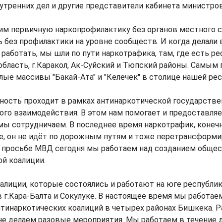
тренних дел и другие представители кабинета министров
им первичную наркопрофилактику без органов местного с
ь без профилактики на уровне сообществ. И когда делали 
аботать, мы шли по пути наркотрафика, там, где есть ресу
область, г.Каракол, Ак-Суйский и Тюпский районы. Самы
ые массивы "Бакай-Ата" и "Келечек" в столице нашей рес
ьность проходит в рамках антинаркотической государств
ого взаимодействия. В этом нам помогает и предоставл
ы сотрудничаем. В последнее время наркотрафик, конечно
е, он не идёт по дорожным путям и тоже перетрансформи
й просьбе МВД сегодня мы работаем над созданием обще
й коалиции.
оалиции, которые состоялись и работают на юге республики
в г.Кара-Балта и Сокулуке. В настоящее время мы работае
тинаркотических коалиций в четырех районах Бишкека. Р
е делаем разовые мероприятия. Мы работаем в течение дв