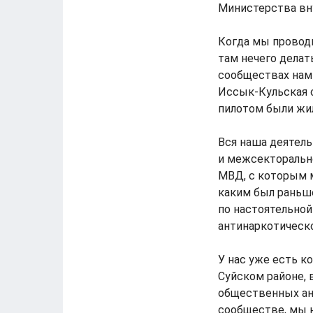
Министерства вну
Когда мы провод
там нечего делат
сообществах нам р
Иссык-Кульская 
пилотом были жил
Вся наша деятел
и межсекторальн
МВД, с которым м
каким был раньш
по настоятельно
антинаркотическо
У нас уже есть к
Суйском районе, 
общественных ан
сообществе, мы н