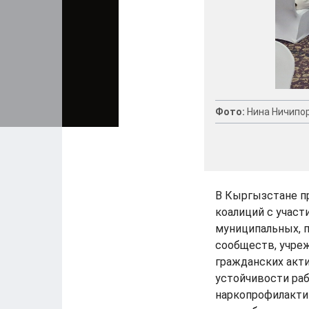
Фото:
Нина Ничипо
В Кыргызстане п
коалиций с участ
муниципальных, 
сообществ, учреж
гражданских акти
устойчивости ра
наркопрофилакти