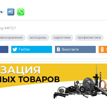
сть:
.kg/449727
авоохранение
,
молодежь
,
наркотики
,
профилактика
Twitter
Вконтакте