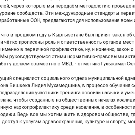
улей, через которые мы передаём методологию проведен
 уровне сообществ. Эти международные стандарты перви
зработанные ООН, предлагаются для использования всем 
, что в прошлом году в Кыргызстане был принят закон о
и чётко прописаны роль и ответственность органов мест
 именно в первичной профилактике, ну, и конечно, закон 
 Мы руководствуемся этими нормативно-правовыми акта
аботу делаем совместно с МВД, - отметила Гульжамал Сул
дущий специалист социального отдела муниципальной ад
йона Бишкека Лидия Мухамедшина, в процессе обучения с
одразделений участники тренинга освоили навыки и умен
плана, чтобы созданные на общественных началах коалиц
чную наркопрофилактику среди населения, в особенност
лодежи. Ведь все мы хотим жить в здоровом обществе, г
доступ к услугам здравоохранения, культуре и спорту, мо