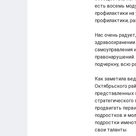
есть восемь мод
профилактики на
профилактики, ра
Нас очень радует
здравоохранении 
самоуправления и
правонарушений.
подчеркну, всю р
Как заметила ве
Октябрьского ра
представленных п
стратегического 
продвигать перви
подростков и мо
подростки имеют 
свои таланты.