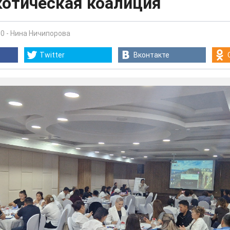
котическая коалиция
30
-
Нина Ничипорова
Twitter
Вконтакте