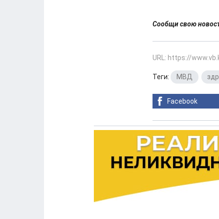
Сообщи свою ново
URL: https://www.vb
Теги:
МВД
,
здр
Facebook