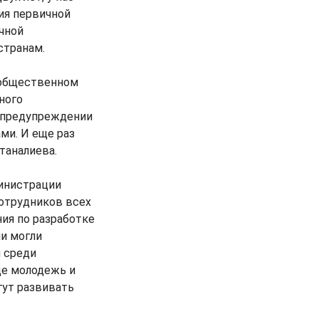
ия первичной
чной
странам.
б общественном
ного
о предупреждении
ми. И еще раз
таналиева.
министрации
отрудников всех
ия по разработке
ии могли
и среди
де молодежь и
гут развивать