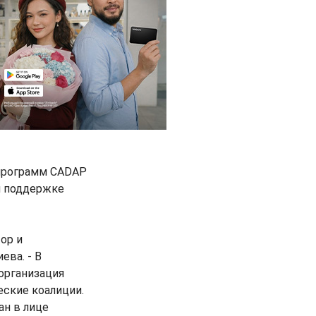
 программ CADAP
й поддержке
ор и
ева. - В
 организация
еские коалиции.
н в лице