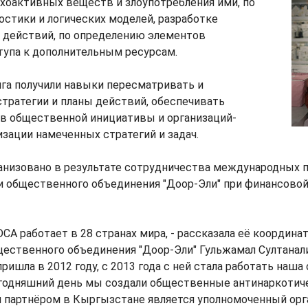
хоактивных веществ и злоупотребления ими, по
стики и логических моделей, разработке
а действий, по определению элементов
тупа к дополнительным ресурсам.
га получили навыки пересматривать и
тратегии и планы действий, обеспечивать
ов общественной инициативы и организаций-
изации намеченных стратегий и задач.
анизовано в результате сотрудничества международных
 и общественного объединения "Доор-Эли" при финансово
CA работает в 28 странах мира, - рассказала её координат
ественного объединения "Доор-Эли" Гульжамал Султанали
ришла в 2012 году, с 2013 года с ней стала работать наша
егодняшний день мы создали общественные антинаркотич
партнёром в Кыргызстане является уполномоченный орга