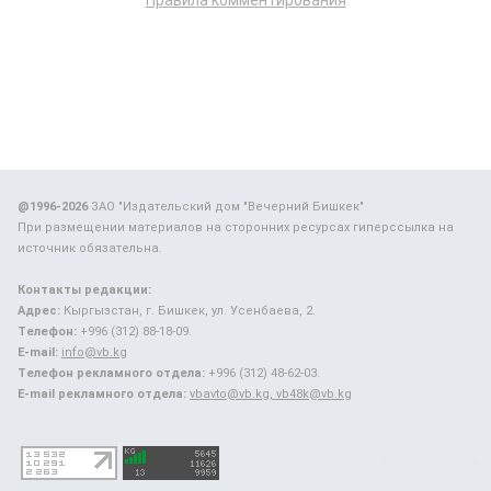
Правила комментирования
@1996-2026
ЗАО "Издательский дом "Вечерний Бишкек"
При размещении материалов на сторонних ресурсах гиперссылка на
источник обязательна.
Контакты редакции:
Адрес:
Кыргызстан, г. Бишкек, ул. Усенбаева, 2.
Телефон:
+996 (312) 88-18-09.
E-mail:
info@vb.kg
Телефон рекламного отдела:
+996 (312) 48-62-03.
E-mail рекламного отдела:
vbavto@vb.kg, vb48k@vb.kg