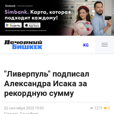
KG
"Ливерпуль" подписал
Александра Исака за
рекордную сумму
02 сентября 2025 19:05
1271
0
Самуэль Деди Ирие