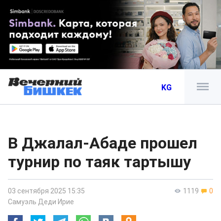
KG
В Джалал-Абаде прошел
турнир по таяк тартышу
03 сентября 2025 15:35
1119
0
Самуэль Деди Ирие