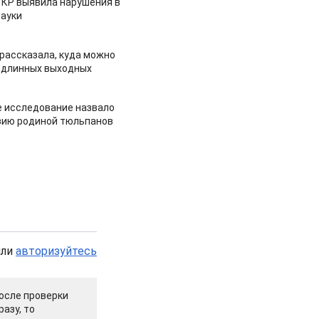
 КР выявила нарушения в
ауки
рассказала, куда можно
 длинных выходных
 исследование назвало
зию родиной тюльпанов
или
авторизуйтесь
осле проверки
азу, то