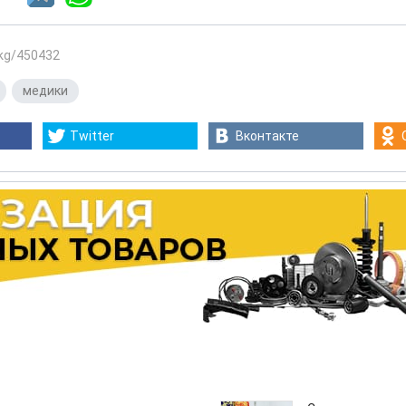
.kg/450432
,
медики
Twitter
Вконтакте