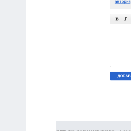
авториз

