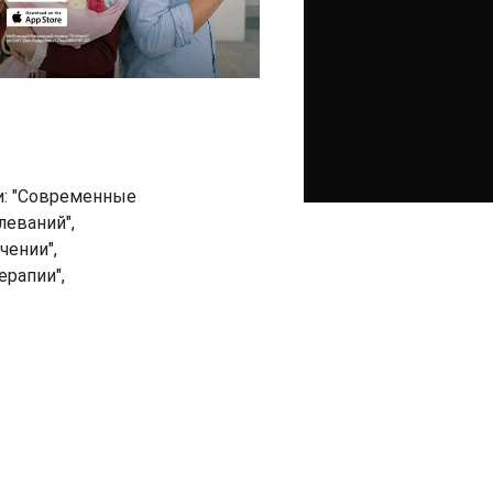
и: "Современные
леваний",
чении",
ерапии",