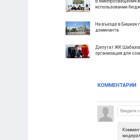
В Минпросвещения в
использовании бюдж
На въезде в Бишкек 
доминанта
Депутат ЖК Шабазов
организация для со
КОММЕНТАРИИ
Коммент
модерат