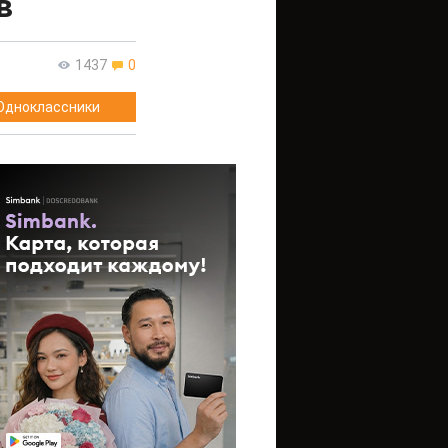
в
1437
0
Одноклассники