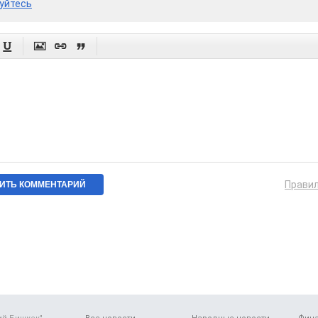
уйтесь




Прави