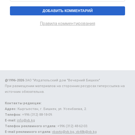
Правила комментирования
@1996-2026
ЗАО "Издательский дом "Вечерний Бишкек"
При размещении материалов на сторонних ресурсах гиперссылка на
источник обязательна.
Контакты редакции:
Адрес:
Кыргызстан, г. Бишкек, ул. Усенбаева, 2.
Телефон:
+996 (312) 88-18-09.
E-mail:
info@vb.kg
Телефон рекламного отдела:
+996 (312) 48-62-03.
E-mail рекламного отдела:
vbavto@vb.kg, vb48k@vb.kg