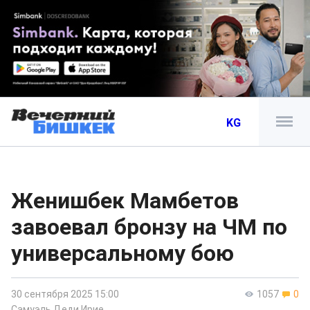
KG
Женишбек Мамбетов
завоевал бронзу на ЧМ по
универсальному бою
30 сентября 2025 15:00
1057
0
Самуэль Деди Ирие