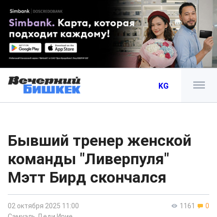
KG
Бывший тренер женской
команды "Ливерпуля"
Мэтт Бирд скончался
02 октября 2025 11:00
1161
0
Самуэль Деди Ирие