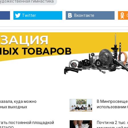
удожественная гимнастика
Twitter
Вконтакте
казала, куда можно
В Минпросвещен
нных выходных
использовании
тать постоянной площадкой
Почти на 2 тыс.