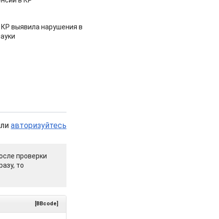
нсии в КР
 КР выявила нарушения в
ауки
или
авторизуйтесь
осле проверки
азу, то
[BBcode]