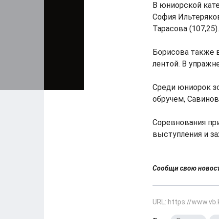
В юниорской кате
София Ильтерякова
Тарасова (107,25).
Борисова также в
лентой. В упражн
Среди юниорок зо
обручем, Савинова
Соревнования при
выступления и з
Сообщи свою ново
URL: https://www.vb