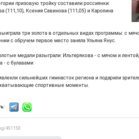
гории призовую тройку составили россиянки:
 (111,10), Ксения Савинова (111,05) и Каролина
ыиграла три золота в отдельных видах программы: с мячо
ении с обручем первое место заняла Ульяна Янус.
лотые медали разыграли: Ильтерякова - с мячом и лентой,
 - с булавами.
влекли сильнейших гимнасток региона и подарили зрител
ахватывающие спортивные моменты.
сть:
.kg/451150