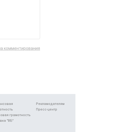
ла комментирования
ансовая
Рекламодателям
отность
Пресс-центр
овая грамотность
вка "ВБ"