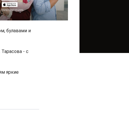
м, булавами и
 Тарасова - с
ям яркие