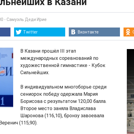
ильнейших в Казани
30
-
Самуэль Деди Ирие
Twitter
Вконтакте
В Казани прошёл III этап
международных соревнований по
художественной гимнастике - Кубок
Сильнейших.
В индивидуальном многоборье среди
сениорок победу одержала Мария
Борисова с результатом 120,00 балла.
Второе место заняла Владислава
Шаронова (116,10), бронзу завоевала
еренич (115,90).