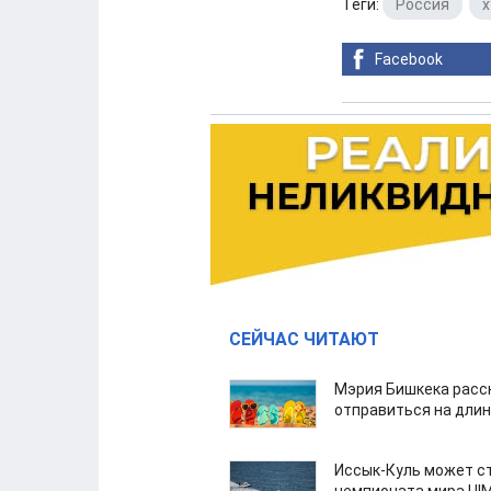
Теги:
Россия
,
х
Facebook
СЕЙЧАС ЧИТАЮТ
Мэрия Бишкека расс
отправиться на дли
Иссык-Куль может с