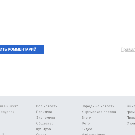
Прави
ий Бишкек"
Все новости
Народные новости
Фин
ресурсах
Политика
Кыргызская пресса
грам
Экономика
Блоги
Прав
Общество
Фото
Спра
Культура
Видео
 2.
Спорт
Инфографика