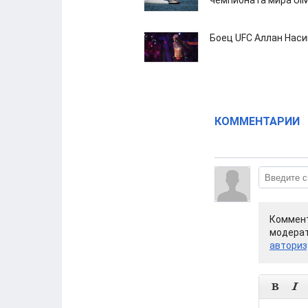
чемпионата мира UI
Боец UFC Аллан Наси
КОММЕНТАРИИ
Коммент
модерат
авториз

