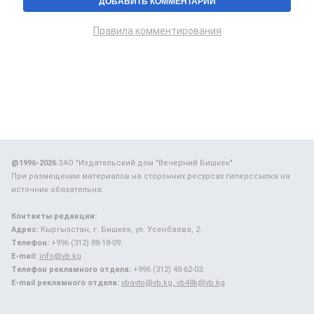
Правила комментирования
@1996-2026
ЗАО "Издательский дом "Вечерний Бишкек"
При размещении материалов на сторонних ресурсах гиперссылка на
источник обязательна.
Контакты редакции:
Адрес:
Кыргызстан, г. Бишкек, ул. Усенбаева, 2.
Телефон:
+996 (312) 88-18-09.
E-mail:
info@vb.kg
Телефон рекламного отдела:
+996 (312) 48-62-03.
E-mail рекламного отдела:
vbavto@vb.kg, vb48k@vb.kg