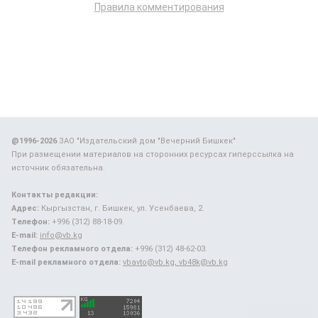
Правила комментирования
@1996-2026
ЗАО "Издательский дом "Вечерний Бишкек"
При размещении материалов на сторонних ресурсах гиперссылка на
источник обязательна.
Контакты редакции:
Адрес:
Кыргызстан, г. Бишкек, ул. Усенбаева, 2.
Телефон:
+996 (312) 88-18-09.
E-mail:
info@vb.kg
Телефон рекламного отдела:
+996 (312) 48-62-03.
E-mail рекламного отдела:
vbavto@vb.kg, vb48k@vb.kg