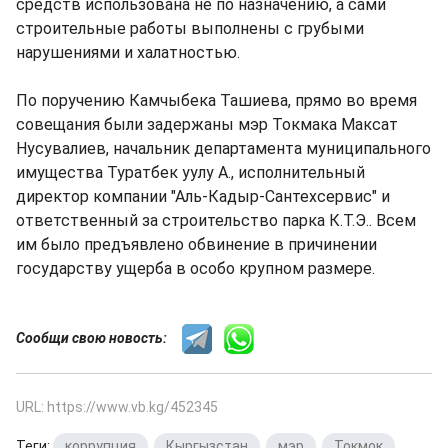
средств использована не по назначению, а сами
строительные работы выполнены с грубыми
нарушениями и халатностью.
По поручению Камчыбека Ташиева, прямо во время
совещания были задержаны мэр Токмака Максат
Нусувалиев, начальник департамента муниципального
имущества Туратбек уулу А., исполнительный
директор компании "Аль-Кадыр-Сантехсервис" и
ответственный за строительство парка К.Т.Э.. Всем
им было предъявлено обвинение в причинении
государству ущерба в особо крупном размере.
Сообщи свою новость:
URL: https://www.vb.kg/452345
Теги:
коррупция
,
Кыргызстан
,
мэр
,
Токмок