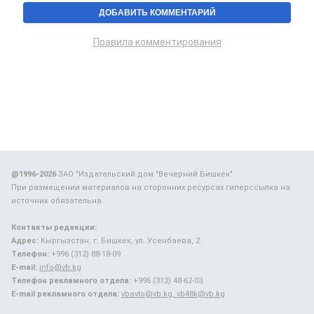
Правила комментирования
@1996-2026
ЗАО "Издательский дом "Вечерний Бишкек"
При размещении материалов на сторонних ресурсах гиперссылка на
источник обязательна.
Контакты редакции:
Адрес:
Кыргызстан, г. Бишкек, ул. Усенбаева, 2.
Телефон:
+996 (312) 88-18-09.
E-mail:
info@vb.kg
Телефон рекламного отдела:
+996 (312) 48-62-03.
E-mail рекламного отдела:
vbavto@vb.kg, vb48k@vb.kg