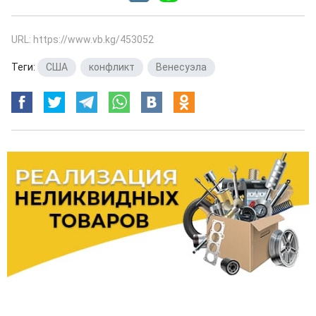
URL: https://www.vb.kg/453052
Теги:
США
,
конфликт
,
Венесуэла