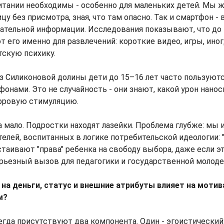
итании необходимы - особенно для маленьких детей. Мы 
цу без присмотра, зная, что там опасно. Так и смартфон -
ательной информации. Исследования показывают, что до 
 его именно для развлечений: короткие видео, игры, иногд
скую психику.
з Силиконовой долины дети до 15–16 лет часто пользуют
онами. Это не случайность - они знают, какой урон нанос
фровую стимуляцию.
а мало. Подростки находят лазейки. Проблема глубже: мы 
елей, воспитанных в логике потребительской идеологии: "
стаивают "права" ребенка на свободу выбора, даже если э
рьезный вызов для педагогики и государственной молоде
 на деньги, статус и внешние атрибуты влияет на моти
м?
егда присутствуют два компонента. Один - эгоистический: 