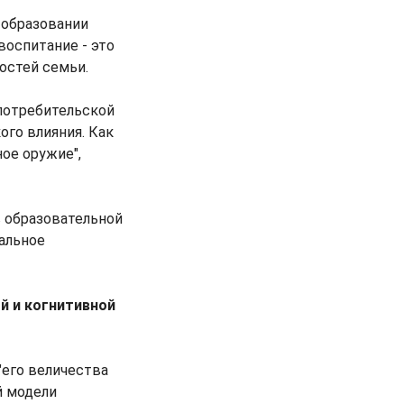
б образовании
воспитание - это
остей семьи.
 потребительской
ого влияния. Как
ное оружие",
 в образовательной
нальное
й и когнитивной
"его величества
й модели