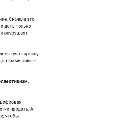
ие. Сначала это
 и дать только
он разрушает
декватную картину
центрами силы -
оллективизм,
 цифровая
егче продать. А
ак, чтобы