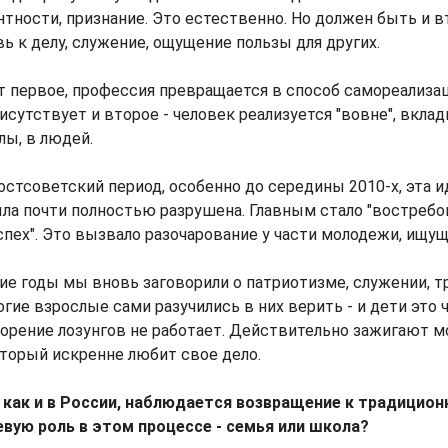
тности, признание. Это естественно. Но должен быть и в
ь к делу, служение, ощущение пользы для других.
 первое, профессия превращается в способ самореализаци
рисутствует и второе - человек реализуется "вовне", вкла
лы, в людей.
остсоветский период, особенно до середины 2010-х, эта и
ла почти полностью разрушена. Главным стало "востребо
успех". Это вызвало разочарование у части молодежи, ищу
ие годы мы вновь заговорили о патриотизме, служении, 
огие взрослые сами разучились в них верить - и дети это 
орение лозунгов не работает. Действительно зажигают м
который искренне любит свое дело.
, как и в России, наблюдается возвращение к традицио
евую роль в этом процессе - семья или школа?