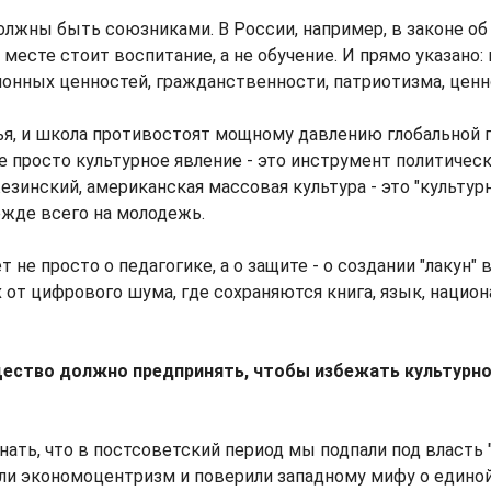
 должны быть союзниками. В России, например, в законе о
месте стоит воспитание, а не обучение. И прямо указано: 
онных ценностей, гражданственности, патриотизма, ценн
ья, и школа противостоят мощному давлению глобальной
не просто культурное явление - это инструмент политическ
езинский, американская массовая культура - это "культур
жде всего на молодежь.
 не просто о педагогике, а о защите - о создании "лакун"
 от цифрового шума, где сохраняются книга, язык, нацио
щество должно предпринять, чтобы избежать культурно
знать, что в постсоветский период мы подпали под власть 
яли экономоцентризм и поверили западному мифу о едино