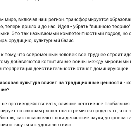
ем мире, включая наш регион, трансформируется образован
де, теперь дошло и до нас. Идея - убрать "лишнюю теорию"
выки. Это так называемый компетентностный подход, но 
ра, эрудицию, культурный базис.
 к тому, что современный человек все труднее строит а
 этому добавляются когнитивные войны между мировыми 
я интерпретация действительности станет доминирующей.
массовая культура влияет на традиционные ценности - к
ние?
о не противодействовать, влияние негативное. Глобальная
нирует по законам рынка: она стремится продать то, что л
бителя, как показывают поведенческие науки, устроена т
ния и тянуться к удовольствию.