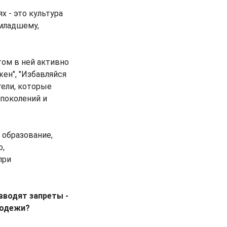
х - это культура
 младшему,
том в ней активно
жен", "Избавляйся
тели, которые
 поколений и
 образование,
о,
при
вводят запреты -
лодежи?