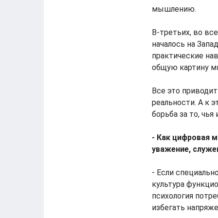
мышлению.
В-третьих, во вс
началось на Запа
практические на
общую картину ми
Все это приводит
реальности. А к
борьба за то, чь
- Как цифровая 
уважение, служе
- Если специальн
культура функцио
психология потре
избегать напряже