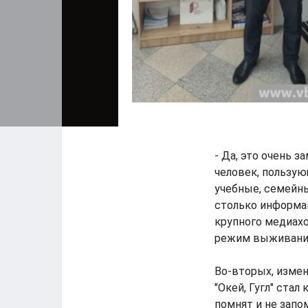
- Да, это очень 
человек, пользу
учебные, семейны
столько информа
крупного медиахо
режим выживани
Во-вторых, измен
"Окей, Гугл" ста
помнят и не запо