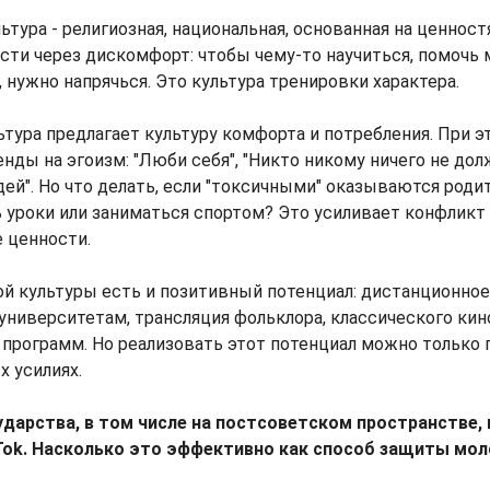
тура - религиозная, национальная, основанная на ценностя
сти через дискомфорт: чтобы чему-то научиться, помочь
 нужно напрячься. Это культура тренировки характера.
тура предлагает культуру комфорта и потребления. При э
нды на эгоизм: "Люби себя", "Никто никому ничего не дол
ей". Но что делать, если "токсичными" оказываются роди
 уроки или заниматься спортом? Это усиливает конфликт
 ценности.
й культуры есть и позитивный потенциал: дистанционное
университетам, трансляция фольклора, классического кин
программ. Но реализовать этот потенциал можно только 
 усилиях.
ударства, в том числе на постсоветском пространстве, 
kTok. Насколько это эффективно как способ защиты мо