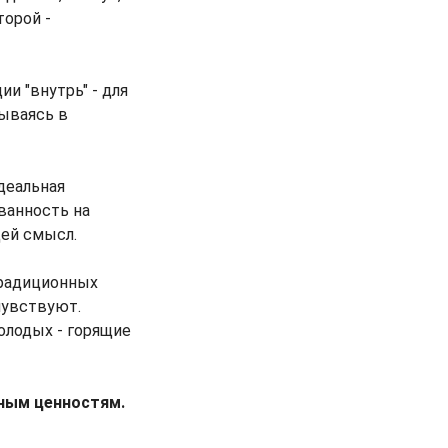
торой -
и "внутрь" - для
дываясь в
деальная
ванность на
щей смысл.
традиционных
чувствуют.
олодых - горящие
нным ценностям.