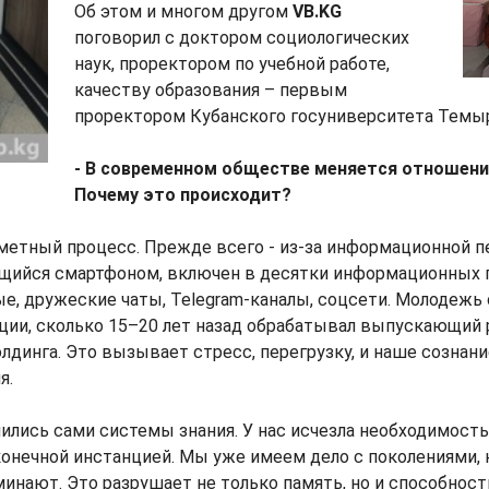
Об этом и многом другом
VB.KG
поговорил с доктором социологических
наук, проректором по учебной работе,
качеству образования – первым
проректором Кубанского госуниверситета Темы
- В современном обществе меняется отношение
Почему это происходит?
заметный процесс. Прежде всего - из-за информационной 
ющийся смартфоном, включен в десятки информационных п
е, дружеские чаты, Telegram-каналы, соцсети. Молодежь 
ции, сколько 15–20 лет назад обрабатывал выпускающий
лдинга. Это вызывает стресс, перегрузку, и наше сознани
я.
ились сами системы знания. У нас исчезла необходимость
л конечной инстанцией. Мы уже имеем дело с поколениями,
минают. Это разрушает не только память, но и способност