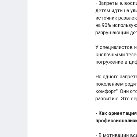
- Запреты в восп
детям идти на ули
источник развлек
на 90% используют
разрушающий дет
У специалистов и
кнопочными телеф
погружение в ци
Но одного запрет
поколением родит
комфорт". Они от
развитию. Это се
- Как ориентация
профессионализ
- В мотивации вс