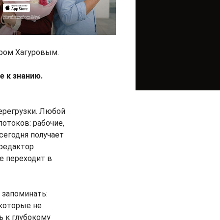
ром Хагуровым.
 к знанию.
перегрузки. Любой
отоков: рабочие,
сегодня получает
 редактор
е переходит в
 запоминать:
 которые не
ь к глубокому