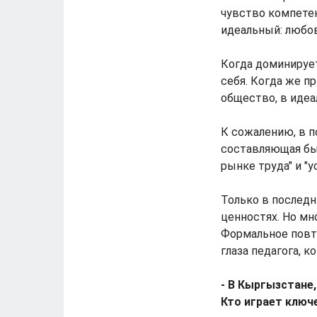
чувство компетен
идеальный: любов
Когда доминирует
себя. Когда же п
общество, в идеа
К сожалению, в п
составляющая бы
рынке труда" и "
Только в последн
ценностях. Но мн
Формальное повт
глаза педагога, 
- В Кыргызстане
Кто играет ключ