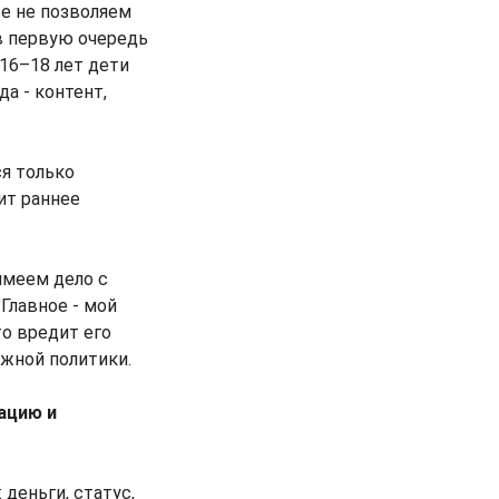
же не позволяем
 в первую очередь
16–18 лет дети
а - контент,
ся только
ит раннее
имеем дело с
Главное - мой
то вредит его
жной политики.
вацию и
деньги, статус,