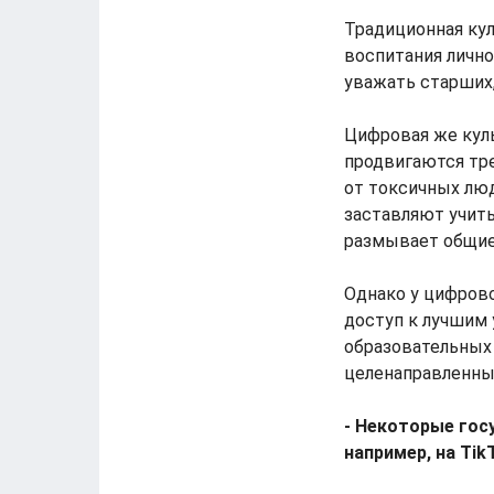
Традиционная куль
воспитания лично
уважать старших,
Цифровая же куль
продвигаются тре
от токсичных люд
заставляют учить
размывает общие
Однако у цифрово
доступ к лучшим 
образовательных 
целенаправленных
- Некоторые гос
например, на Ti