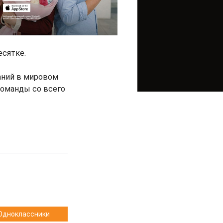
есятке.
аний в мировом
команды со всего
Одноклассники