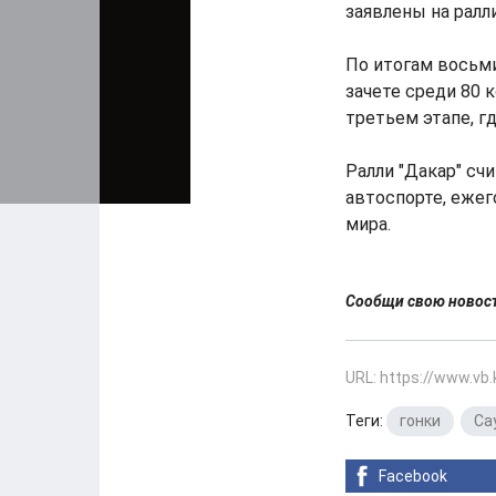
заявлены на ралл
По итогам восьм
зачете среди 80 
третьем этапе, г
Ралли "Дакар" с
автоспорте, еже
мира.
Сообщи свою ново
URL: https://www.vb
Теги:
гонки
,
Са
Facebook