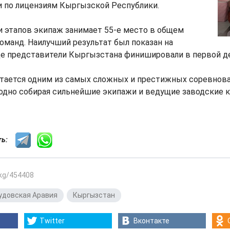
и по лицензиям Кыргызской Республики.
и этапов экипаж занимает 55-е место в общем
команд. Наилучший результат был показан на
де представители Кыргызстана финишировали в первой д
читается одним из самых сложных и престижных соревнов
годно собирая сильнейшие экипажи и ведущие заводские 
сть:
.kg/454408
удовская Аравия
,
Кыргызстан
Twitter
Вконтакте