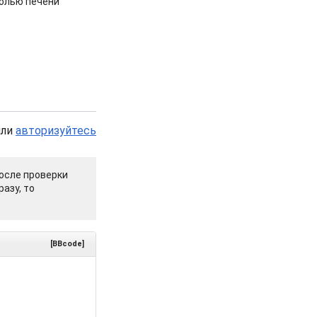
холью печени
или
авторизуйтесь
осле проверки
азу, то
[BBcode]