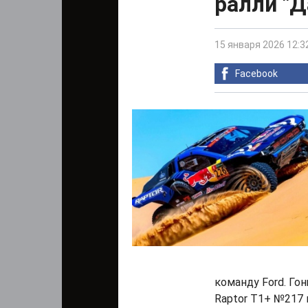
ралли "Д
15 января 2026 12:3
Facebook
команду Ford. Го
Raptor T1+ №217 в