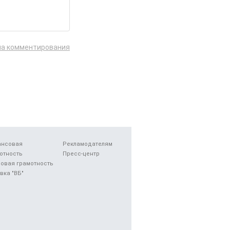
ла комментирования
ансовая
Рекламодателям
отность
Пресс-центр
овая грамотность
вка "ВБ"