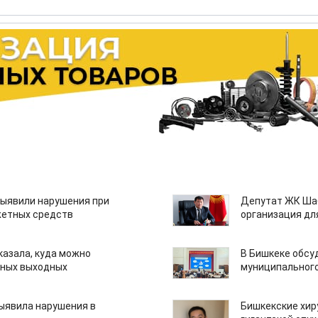
ыявили нарушения при
Депутат ЖК Шаб
етных средств
организация дл
казала, куда можно
В Бишкеке обсу
нных выходных
муниципального
ыявила нарушения в
Бишкекские хир