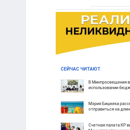
СЕЙЧАС ЧИТАЮТ
В Минпросвещения в
использовании бюдж
Мэрия Бишкека расс
отправиться на дли
Счетная палата КР в