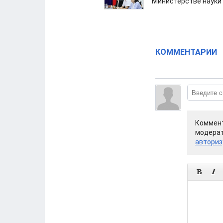
Министерстве науки
КОММЕНТАРИИ
Коммент
модерат
авториз

