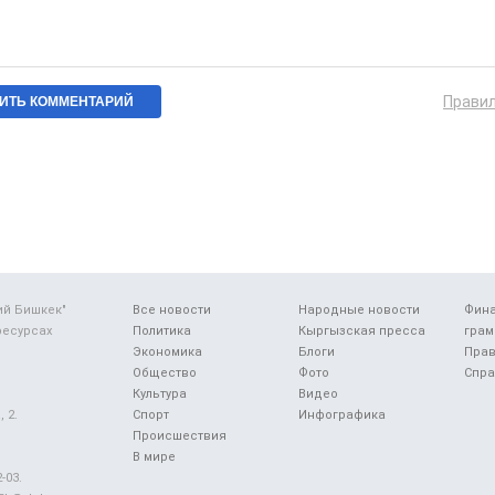
Прави
ий Бишкек"
Все новости
Народные новости
Фин
ресурсах
Политика
Кыргызская пресса
грам
Экономика
Блоги
Прав
Общество
Фото
Спра
Культура
Видео
 2.
Спорт
Инфографика
Происшествия
В мире
-03.