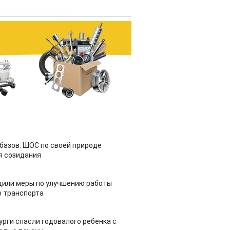
азов: ШОС по своей природе
я созидания
дили меры по улучшению работы
 транспорта
урги спасли годовалого ребенка с